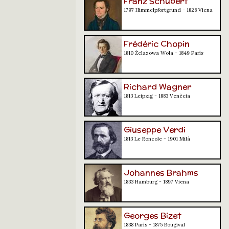
Franz Schubert
1797 Himmelpfortgrund - 1828 Viena
Frédéric Chopin
1810 Żelazowa Wola - 1849 París
Richard Wagner
1813 Leipzig - 1883 Venècia
Giuseppe Verdi
1813 Le Roncole - 1901 Milà
Johannes Brahms
1833 Hamburg - 1897 Viena
Georges Bizet
1838 París - 1875 Bougival