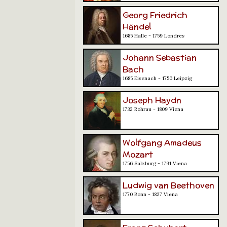
Georg Friedrich
Händel
1685 Halle - 1759 Londres
Johann Sebastian
Bach
1685 Eisenach - 1750 Leipzig
Joseph Haydn
1732 Rohrau - 1809 Viena
Wolfgang Amadeus
Mozart
1756 Salzburg - 1791 Viena
Ludwig van Beethoven
1770 Bonn - 1827 Viena