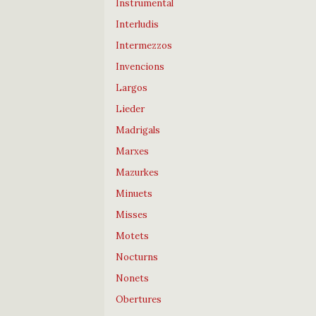
Instrumental
Interludis
Intermezzos
Invencions
Largos
Lieder
Madrigals
Marxes
Mazurkes
Minuets
Misses
Motets
Nocturns
Nonets
Obertures