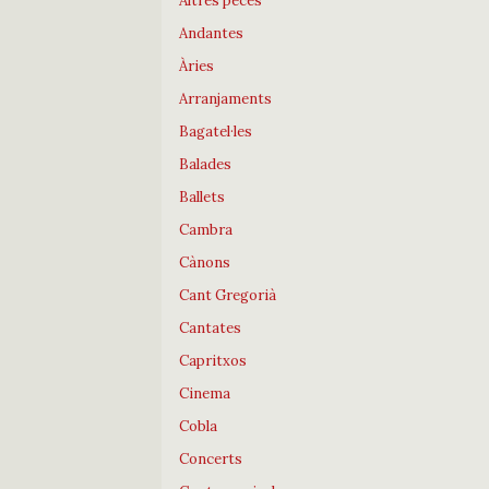
Altres peces
Andantes
Àries
Arranjaments
Bagatel·les
Balades
Ballets
Cambra
Cànons
Cant Gregorià
Cantates
Capritxos
Cinema
Cobla
Concerts