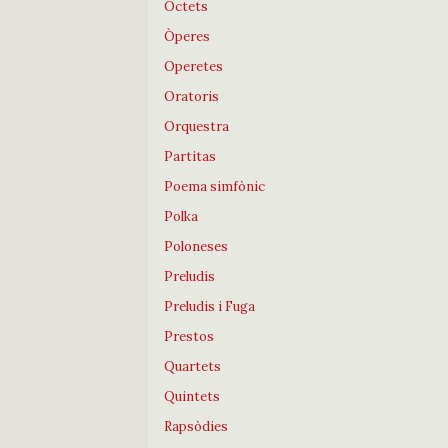
Octets
Òperes
Operetes
Oratoris
Orquestra
Partitas
Poema simfònic
Polka
Poloneses
Preludis
Preludis i Fuga
Prestos
Quartets
Quintets
Rapsòdies