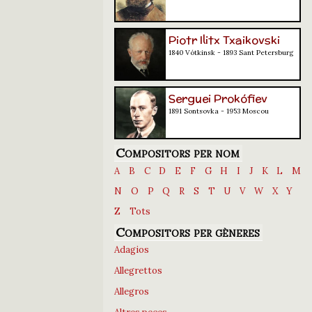
Piotr Ilitx Txaikovski
1840 Vótkinsk - 1893 Sant Petersburg
Serguei Prokófiev
1891 Sontsovka - 1953 Moscou
Compositors per nom
A
B
C
D
E
F
G
H
I
J
K
L
M
N
O
P
Q
R
S
T
U
V
W
X
Y
Z
Tots
Compositors per gèneres
Adagios
Allegrettos
Allegros