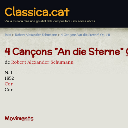
Classica.cat
Viu la música clàssica gaudint dels compositors i les seves obres
Inici
>
Robert Alexander Schumann
>
4 Cançons "An die Sterne" Op. 141
4 Cançons "An die Sterne"
de
Robert Alexander Schumann
N. 1
1852
Cor
Cor
Moviments