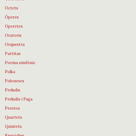
Octets
Òperes
Operetes
Oratoris
Orquestra
Partitas
Poema simfònic
Polka
Poloneses
Preludis
Preludis i Fuga
Prestos
Quartets
Quintets
Rapsòdies