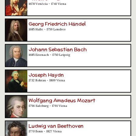
1678 Venècia - 1741 Viena
Georg Friedrich Händel
1685 Halle - 1759 Londres
Johann Sebastian Bach
1685 Eisenach - 1750 Leipzig
Joseph Haydn
1732 Rohrau - 1809 Viena
Wolfgang Amadeus Mozart
1756 Salzburg - 1791 Viena
Ludwig van Beethoven
1770 Bonn - 1827 Viena