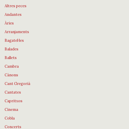
Altres peces
Andantes
Àries
Arranjaments
Bagatel·les
Balades
Ballets
Cambra
Cànons
Cant Gregorià
Cantates
Capritxos
Cinema
Cobla
Concerts