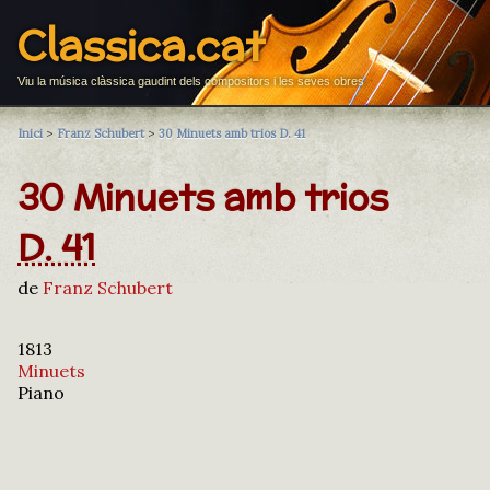
Classica.cat
Viu la música clàssica gaudint dels compositors i les seves obres
Inici
>
Franz Schubert
>
30 Minuets amb trios D. 41
30 Minuets amb trios
D. 41
de
Franz Schubert
1813
Minuets
Piano