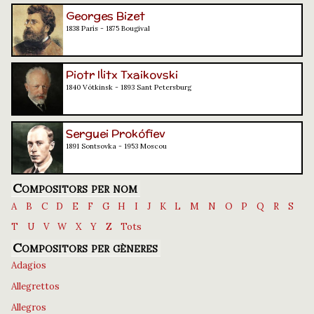
Georges Bizet
1838 París - 1875 Bougival
Piotr Ilitx Txaikovski
1840 Vótkinsk - 1893 Sant Petersburg
Serguei Prokófiev
1891 Sontsovka - 1953 Moscou
Compositors per nom
A
B
C
D
E
F
G
H
I
J
K
L
M
N
O
P
Q
R
S
T
U
V
W
X
Y
Z
Tots
Compositors per gèneres
Adagios
Allegrettos
Allegros