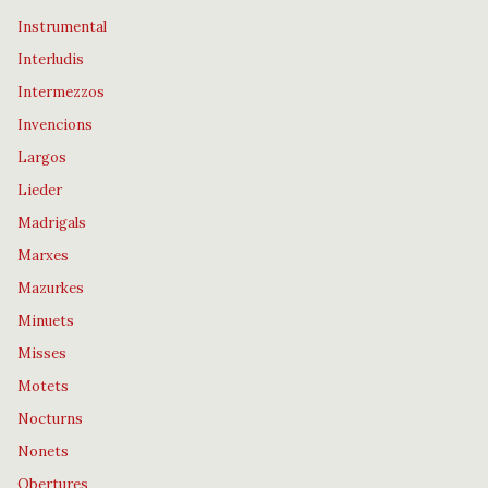
Instrumental
Interludis
Intermezzos
Invencions
Largos
Lieder
Madrigals
Marxes
Mazurkes
Minuets
Misses
Motets
Nocturns
Nonets
Obertures