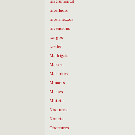
Instrumental
Interludis
Intermezzos
Invencions
Largos
Lieder
Madrigals
Marxes
Mazurkes
Minuets
Misses
Motets
Nocturns
Nonets
Obertures