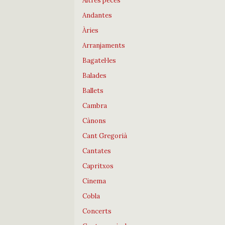
Altres peces
Andantes
Àries
Arranjaments
Bagatel·les
Balades
Ballets
Cambra
Cànons
Cant Gregorià
Cantates
Capritxos
Cinema
Cobla
Concerts