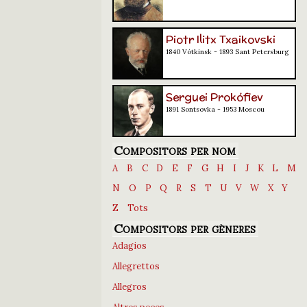
Piotr Ilitx Txaikovski
1840 Vótkinsk - 1893 Sant Petersburg
Serguei Prokófiev
1891 Sontsovka - 1953 Moscou
Compositors per nom
A
B
C
D
E
F
G
H
I
J
K
L
M
N
O
P
Q
R
S
T
U
V
W
X
Y
Z
Tots
Compositors per gèneres
Adagios
Allegrettos
Allegros