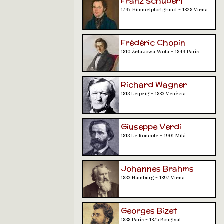
Franz Schubert
1797 Himmelpfortgrund - 1828 Viena
Frédéric Chopin
1810 Żelazowa Wola - 1849 París
Richard Wagner
1813 Leipzig - 1883 Venècia
Giuseppe Verdi
1813 Le Roncole - 1901 Milà
Johannes Brahms
1833 Hamburg - 1897 Viena
Georges Bizet
1838 París - 1875 Bougival