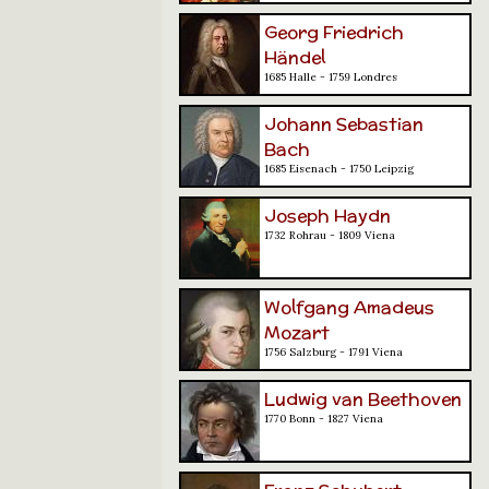
Georg Friedrich
Händel
1685 Halle - 1759 Londres
Johann Sebastian
Bach
1685 Eisenach - 1750 Leipzig
Joseph Haydn
1732 Rohrau - 1809 Viena
Wolfgang Amadeus
Mozart
1756 Salzburg - 1791 Viena
Ludwig van Beethoven
1770 Bonn - 1827 Viena