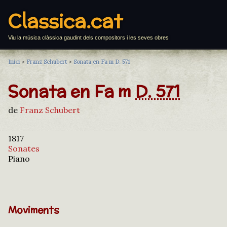
Classica.cat
Viu la música clàssica gaudint dels compositors i les seves obres
Inici
>
Franz Schubert
>
Sonata en Fa m D. 571
Sonata en Fa m
D. 571
de
Franz Schubert
1817
Sonates
Piano
Moviments