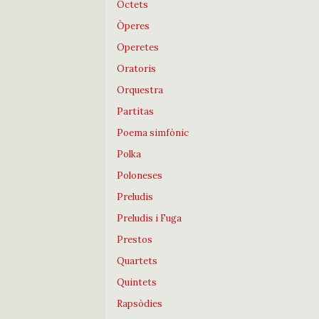
Octets
Òperes
Operetes
Oratoris
Orquestra
Partitas
Poema simfònic
Polka
Poloneses
Preludis
Preludis i Fuga
Prestos
Quartets
Quintets
Rapsòdies