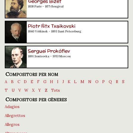
Georges Bizet
1838 París - 1875 Bougival
Piotr Ilitx Txaikovski
1840 Vótkinsk - 1893 Sant Petersburg
Serguei Prokófiev
1891 Sontsovka - 1953 Moscou
Compositors per nom
A
B
C
D
E
F
G
H
I
J
K
L
M
N
O
P
Q
R
S
T
U
V
W
X
Y
Z
Tots
Compositors per gèneres
Adagios
Allegrettos
Allegros