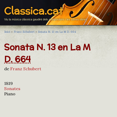
Classica.cat
Viu la música clàssica gaudint dels compositors i les seves obres
Inici
>
Franz Schubert
>
Sonata N. 13 en La M D. 664
Sonata N. 13 en La M
D. 664
de
Franz Schubert
1819
Sonates
Piano