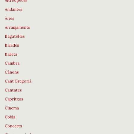
Altres peces
Andantes
Àries
Arranjaments
Bagatel·les
Balades
Ballets
Cambra
Cànons
Cant Gregorià
Cantates
Capritxos
Cinema
Cobla
Concerts