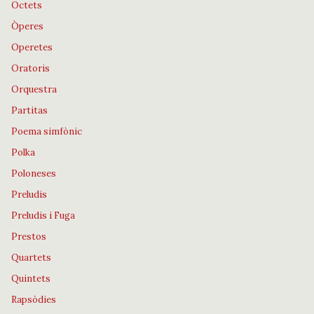
Octets
Òperes
Operetes
Oratoris
Orquestra
Partitas
Poema simfònic
Polka
Poloneses
Preludis
Preludis i Fuga
Prestos
Quartets
Quintets
Rapsòdies