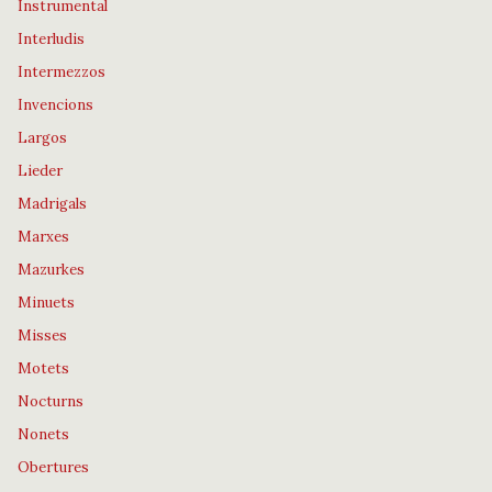
Instrumental
Interludis
Intermezzos
Invencions
Largos
Lieder
Madrigals
Marxes
Mazurkes
Minuets
Misses
Motets
Nocturns
Nonets
Obertures