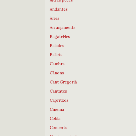
Altres peces
Andantes
Àries
Arranjaments
Bagatel·les
Balades
Ballets
Cambra
Cànons
Cant Gregorià
Cantates
Capritxos
Cinema
Cobla
Concerts