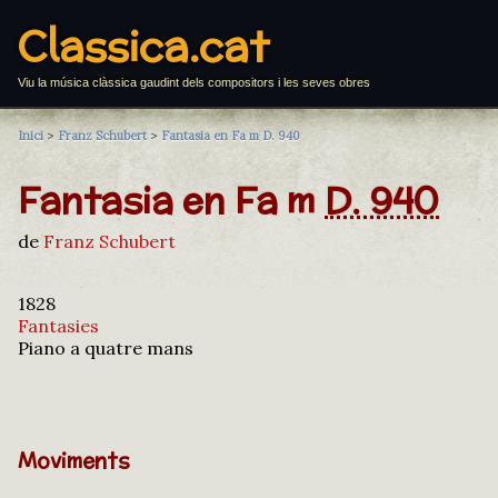
Classica.cat
Viu la música clàssica gaudint dels compositors i les seves obres
Inici
>
Franz Schubert
>
Fantasia en Fa m D. 940
Fantasia en Fa m
D. 940
de
Franz Schubert
1828
Fantasies
Piano a quatre mans
Moviments