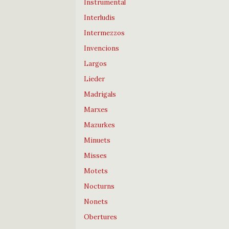
Instrumental
Interludis
Intermezzos
Invencions
Largos
Lieder
Madrigals
Marxes
Mazurkes
Minuets
Misses
Motets
Nocturns
Nonets
Obertures