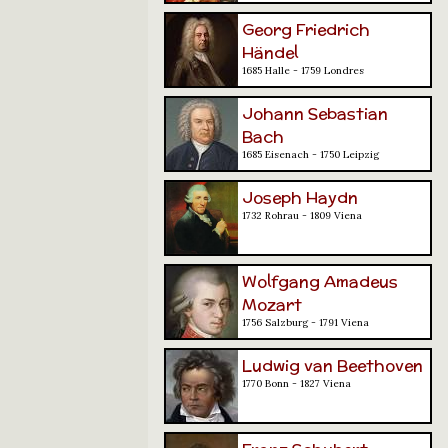
Georg Friedrich
Händel
1685 Halle - 1759 Londres
Johann Sebastian
Bach
1685 Eisenach - 1750 Leipzig
Joseph Haydn
1732 Rohrau - 1809 Viena
Wolfgang Amadeus
Mozart
1756 Salzburg - 1791 Viena
Ludwig van Beethoven
1770 Bonn - 1827 Viena