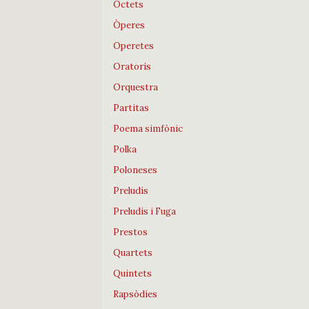
Octets
Òperes
Operetes
Oratoris
Orquestra
Partitas
Poema simfònic
Polka
Poloneses
Preludis
Preludis i Fuga
Prestos
Quartets
Quintets
Rapsòdies