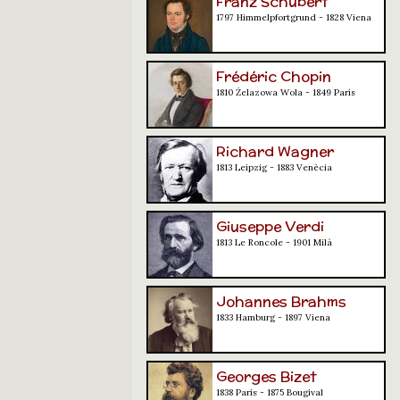
Franz Schubert
1797 Himmelpfortgrund - 1828 Viena
Frédéric Chopin
1810 Żelazowa Wola - 1849 París
Richard Wagner
1813 Leipzig - 1883 Venècia
Giuseppe Verdi
1813 Le Roncole - 1901 Milà
Johannes Brahms
1833 Hamburg - 1897 Viena
Georges Bizet
1838 París - 1875 Bougival