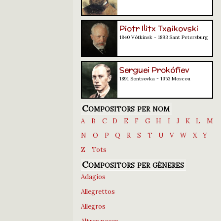
Piotr Ilitx Txaikovski
1840 Vótkinsk - 1893 Sant Petersburg
Serguei Prokófiev
1891 Sontsovka - 1953 Moscou
Compositors per nom
A
B
C
D
E
F
G
H
I
J
K
L
M
N
O
P
Q
R
S
T
U
V
W
X
Y
Z
Tots
Compositors per gèneres
Adagios
Allegrettos
Allegros