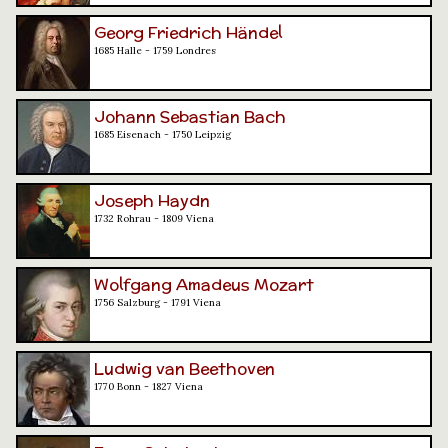
Georg Friedrich Händel
1685 Halle - 1759 Londres
Johann Sebastian Bach
1685 Eisenach - 1750 Leipzig
Joseph Haydn
1732 Rohrau - 1809 Viena
Wolfgang Amadeus Mozart
1756 Salzburg - 1791 Viena
Ludwig van Beethoven
1770 Bonn - 1827 Viena