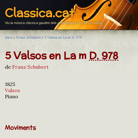
Classica.cat
Viu la música clàssica gaudint dels compositors i les seves obres
Inici
>
Franz Schubert
>
5 Valsos en La m D. 978
5 Valsos en La m
D. 978
de
Franz Schubert
1825
Valsos
Piano
Moviments