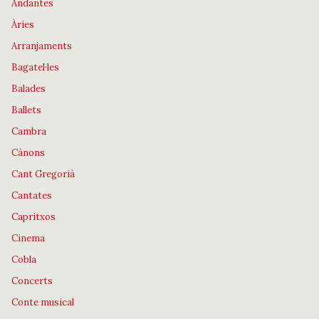
Andantes
Àries
Arranjaments
Bagatel·les
Balades
Ballets
Cambra
Cànons
Cant Gregorià
Cantates
Capritxos
Cinema
Cobla
Concerts
Conte musical