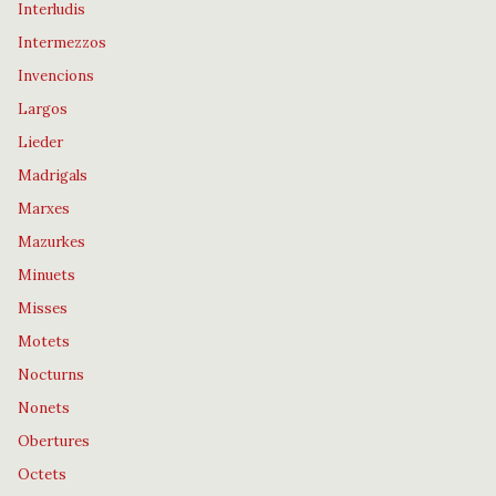
Interludis
Intermezzos
Invencions
Largos
Lieder
Madrigals
Marxes
Mazurkes
Minuets
Misses
Motets
Nocturns
Nonets
Obertures
Octets