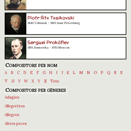
Piotr Ilitx Txaikovski
1840 Vótkinsk - 1893 Sant Petersburg
Serguei Prokófiev
1891 Sontsovka - 1953 Moscou
Compositors per nom
A
B
C
D
E
F
G
H
I
J
K
L
M
N
O
P
Q
R
S
T
U
V
W
X
Y
Z
Tots
Compositors per gèneres
Adagios
Allegrettos
Allegros
Altres peces