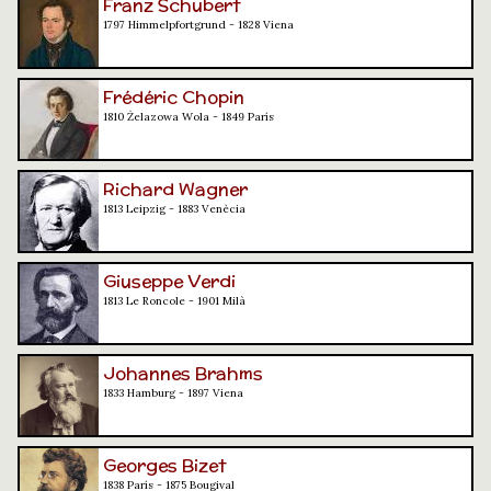
Franz Schubert
1797 Himmelpfortgrund - 1828 Viena
Frédéric Chopin
1810 Żelazowa Wola - 1849 París
Richard Wagner
1813 Leipzig - 1883 Venècia
Giuseppe Verdi
1813 Le Roncole - 1901 Milà
Johannes Brahms
1833 Hamburg - 1897 Viena
Georges Bizet
1838 París - 1875 Bougival