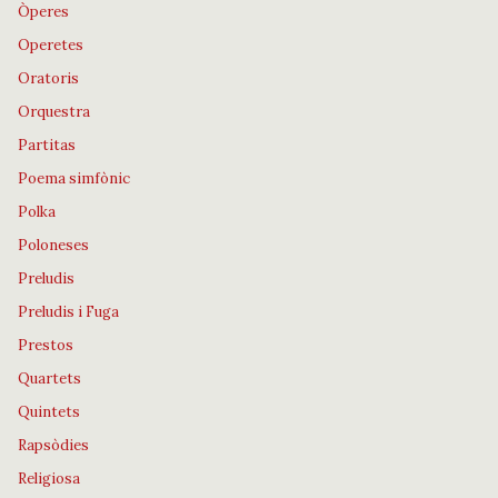
Òperes
Operetes
Oratoris
Orquestra
Partitas
Poema simfònic
Polka
Poloneses
Preludis
Preludis i Fuga
Prestos
Quartets
Quintets
Rapsòdies
Religiosa