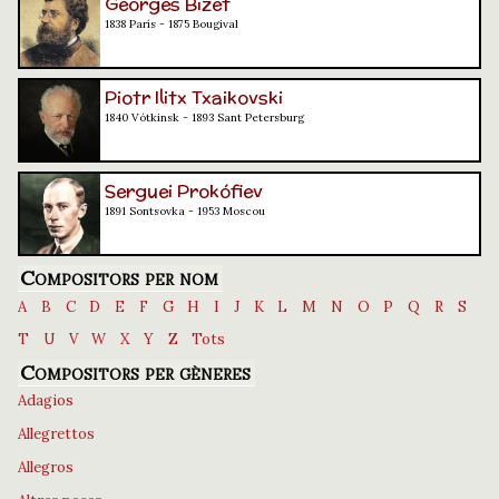
Georges Bizet
1838 París - 1875 Bougival
Piotr Ilitx Txaikovski
1840 Vótkinsk - 1893 Sant Petersburg
Serguei Prokófiev
1891 Sontsovka - 1953 Moscou
Compositors per nom
A
B
C
D
E
F
G
H
I
J
K
L
M
N
O
P
Q
R
S
T
U
V
W
X
Y
Z
Tots
Compositors per gèneres
Adagios
Allegrettos
Allegros