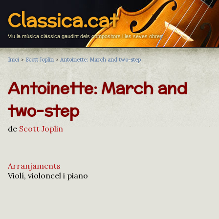
Classica.cat
Viu la música clàssica gaudint dels compositors i les seves obres
Inici
>
Scott Joplin
>
Antoinette: March and two-step
Antoinette: March and
two-step
de
Scott Joplin
Arranjaments
Violí, violoncel i piano