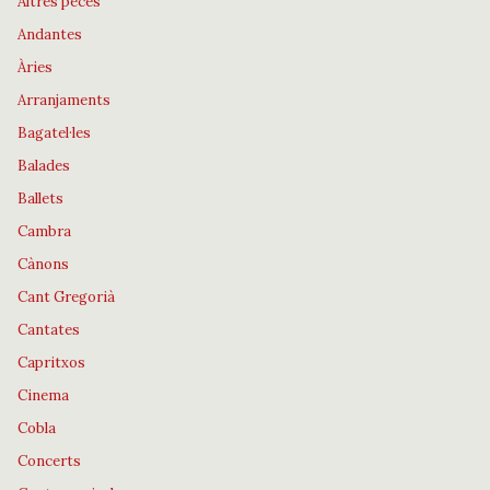
Altres peces
Andantes
Àries
Arranjaments
Bagatel·les
Balades
Ballets
Cambra
Cànons
Cant Gregorià
Cantates
Capritxos
Cinema
Cobla
Concerts