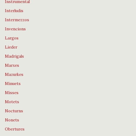
Instrumental
Interludis
Intermezzos
Invencions
Largos
Lieder
Madrigals
Marxes
Mazurkes
Minuets
Misses
Motets
Nocturns
Nonets
Obertures