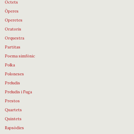
Octets
Òperes
Operetes
Oratoris
Orquestra
Partitas
Poema simfònic
Polka
Poloneses
Preludis
Preludis i Fuga
Prestos
Quartets
Quintets
Rapsòdies