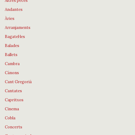
Altres peces
Andantes
Àries
Arranjaments
Bagatel·les
Balades
Ballets
Cambra
Cànons
Cant Gregorià
Cantates
Capritxos
Cinema
Cobla
Concerts