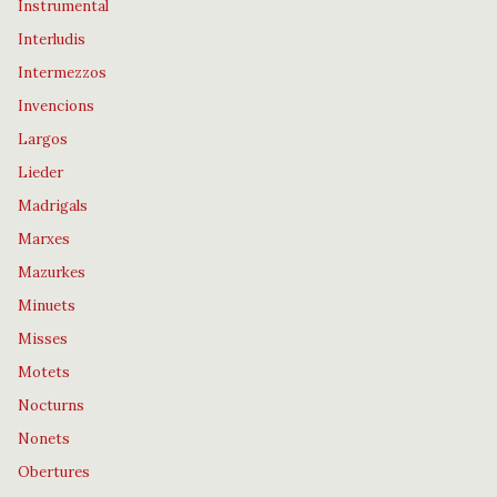
Instrumental
Interludis
Intermezzos
Invencions
Largos
Lieder
Madrigals
Marxes
Mazurkes
Minuets
Misses
Motets
Nocturns
Nonets
Obertures