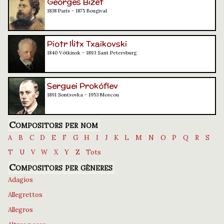
Georges Bizet
1838 París - 1875 Bougival
Piotr Ilitx Txaikovski
1840 Vótkinsk - 1893 Sant Petersburg
Serguei Prokófiev
1891 Sontsovka - 1953 Moscou
Compositors per nom
A
B
C
D
E
F
G
H
I
J
K
L
M
N
O
P
Q
R
S
T
U
V
W
X
Y
Z
Tots
Compositors per gèneres
Adagios
Allegrettos
Allegros