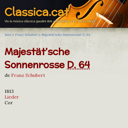
Classica.cat
Viu la música clàssica gaudint dels compositors i les seves obres
Inici
>
Franz Schubert
>
Majestät'sche Sonnenrosse D. 64
Majestät'sche
Sonnenrosse
D. 64
de
Franz Schubert
1813
Lieder
Cor