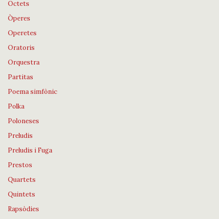
Octets
Òperes
Operetes
Oratoris
Orquestra
Partitas
Poema simfònic
Polka
Poloneses
Preludis
Preludis i Fuga
Prestos
Quartets
Quintets
Rapsòdies