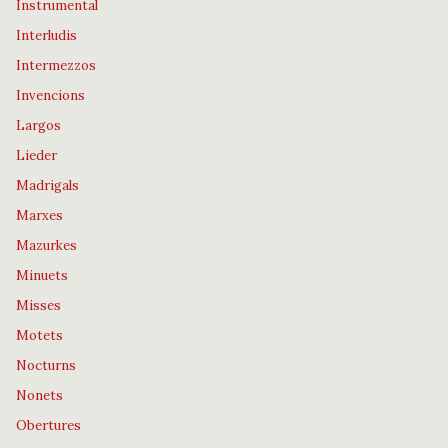
Instrumental
Interludis
Intermezzos
Invencions
Largos
Lieder
Madrigals
Marxes
Mazurkes
Minuets
Misses
Motets
Nocturns
Nonets
Obertures