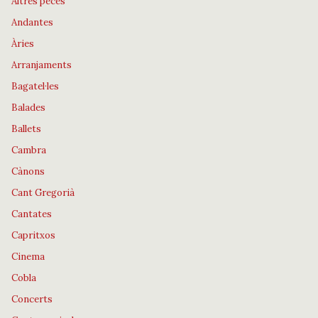
Altres peces
Andantes
Àries
Arranjaments
Bagatel·les
Balades
Ballets
Cambra
Cànons
Cant Gregorià
Cantates
Capritxos
Cinema
Cobla
Concerts