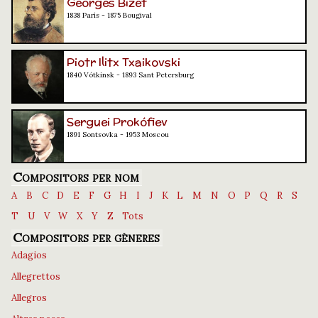
Georges Bizet
1838 París - 1875 Bougival
Piotr Ilitx Txaikovski
1840 Vótkinsk - 1893 Sant Petersburg
Serguei Prokófiev
1891 Sontsovka - 1953 Moscou
Compositors per nom
A
B
C
D
E
F
G
H
I
J
K
L
M
N
O
P
Q
R
S
T
U
V
W
X
Y
Z
Tots
Compositors per gèneres
Adagios
Allegrettos
Allegros