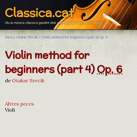
Classica.cat
Viu la música clàssica gaudint dels compositors i les seves obres
Inici
>
Otakar Sevcík
>
Violin method for beginners (part 4) Op. 6
Violin method for
beginners (part 4)
Op. 6
de
Otakar Sevcík
Altres peces
Violí