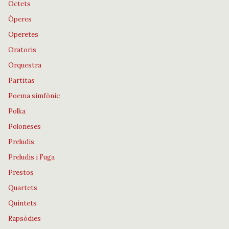
Octets
Òperes
Operetes
Oratoris
Orquestra
Partitas
Poema simfònic
Polka
Poloneses
Preludis
Preludis i Fuga
Prestos
Quartets
Quintets
Rapsòdies