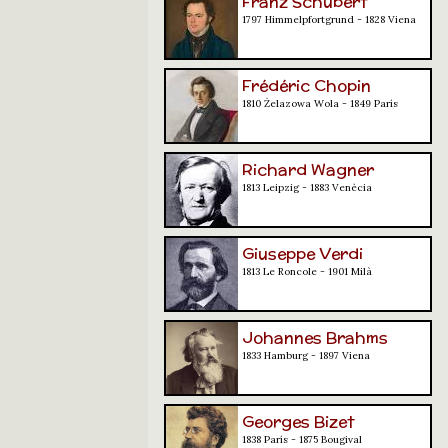
Franz Schubert
1797 Himmelpfortgrund - 1828 Viena
Frédéric Chopin
1810 Żelazowa Wola - 1849 París
Richard Wagner
1813 Leipzig - 1883 Venècia
Giuseppe Verdi
1813 Le Roncole - 1901 Milà
Johannes Brahms
1833 Hamburg - 1897 Viena
Georges Bizet
1838 París - 1875 Bougival