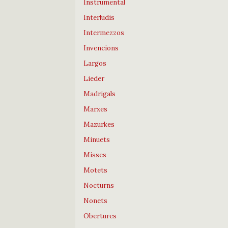
Instrumental
Interludis
Intermezzos
Invencions
Largos
Lieder
Madrigals
Marxes
Mazurkes
Minuets
Misses
Motets
Nocturns
Nonets
Obertures