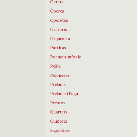
Octets
Òperes
Operetes
Oratoris
Orquestra
Partitas
Poema simfònic
Polka
Poloneses
Preludis
Preludis i Fuga
Prestos
Quartets
Quintets
Rapsòdies