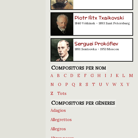
Piotr Ilitx Txaikovski
1840 Vótkinsk - 1893 Sant Petersburg
Serguei Prokófiev
1891 Sontsovka - 1953 Moscou
Compositors per nom
A
B
C
D
E
F
G
H
I
J
K
L
M
N
O
P
Q
R
S
T
U
V
W
X
Y
Z
Tots
Compositors per gèneres
Adagios
Allegrettos
Allegros