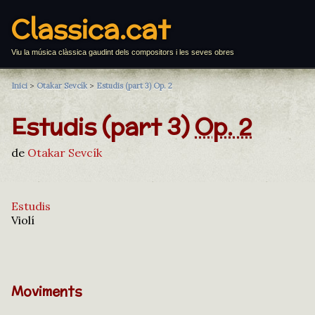
Classica.cat
Viu la música clàssica gaudint dels compositors i les seves obres
Inici
>
Otakar Sevcík
>
Estudis (part 3) Op. 2
Estudis (part 3)
Op. 2
de
Otakar Sevcík
Estudis
Violí
Moviments