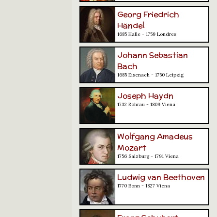
Georg Friedrich
Händel
1685 Halle - 1759 Londres
Johann Sebastian
Bach
1685 Eisenach - 1750 Leipzig
Joseph Haydn
1732 Rohrau - 1809 Viena
Wolfgang Amadeus
Mozart
1756 Salzburg - 1791 Viena
Ludwig van Beethoven
1770 Bonn - 1827 Viena