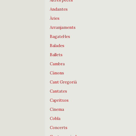
Altres peces
Andantes
Àries
Arranjaments
Bagatel·les
Balades
Ballets
Cambra
Cànons
Cant Gregorià
Cantates
Capritxos
Cinema
Cobla
Concerts