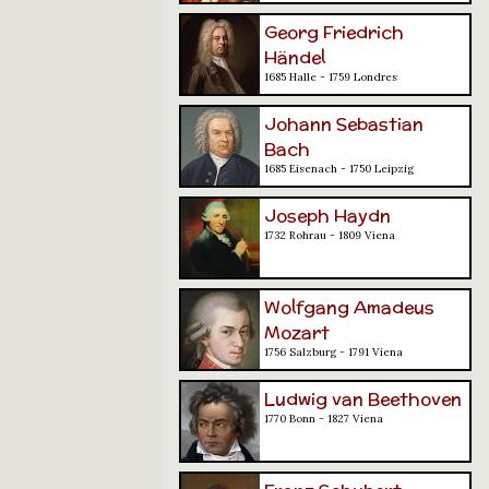
Georg Friedrich
Händel
1685 Halle - 1759 Londres
Johann Sebastian
Bach
1685 Eisenach - 1750 Leipzig
Joseph Haydn
1732 Rohrau - 1809 Viena
Wolfgang Amadeus
Mozart
1756 Salzburg - 1791 Viena
Ludwig van Beethoven
1770 Bonn - 1827 Viena