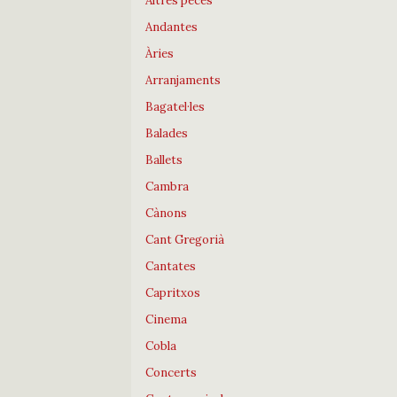
Altres peces
Andantes
Àries
Arranjaments
Bagatel·les
Balades
Ballets
Cambra
Cànons
Cant Gregorià
Cantates
Capritxos
Cinema
Cobla
Concerts