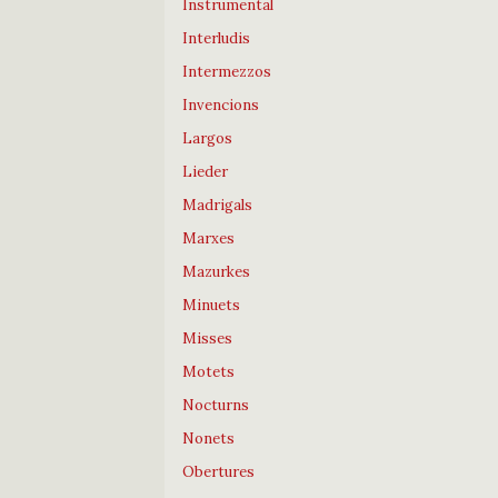
Instrumental
Interludis
Intermezzos
Invencions
Largos
Lieder
Madrigals
Marxes
Mazurkes
Minuets
Misses
Motets
Nocturns
Nonets
Obertures