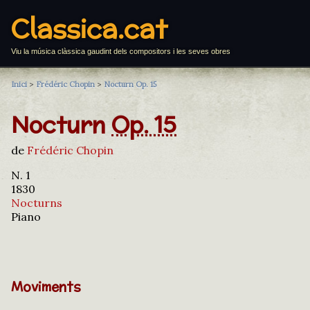
Classica.cat
Viu la música clàssica gaudint dels compositors i les seves obres
Inici
>
Frédéric Chopin
>
Nocturn Op. 15
Nocturn
Op. 15
de
Frédéric Chopin
N. 1
1830
Nocturns
Piano
Moviments