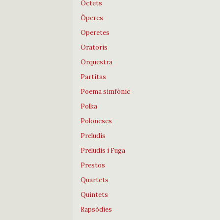
Octets
Òperes
Operetes
Oratoris
Orquestra
Partitas
Poema simfònic
Polka
Poloneses
Preludis
Preludis i Fuga
Prestos
Quartets
Quintets
Rapsòdies