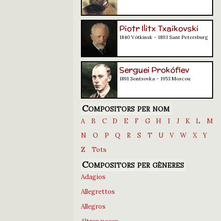
Piotr Ilitx Txaikovski
1840 Vótkinsk - 1893 Sant Petersburg
Serguei Prokófiev
1891 Sontsovka - 1953 Moscou
Compositors per nom
A
B
C
D
E
F
G
H
I
J
K
L
M
N
O
P
Q
R
S
T
U
V
W
X
Y
Z
Tots
Compositors per gèneres
Adagios
Allegrettos
Allegros