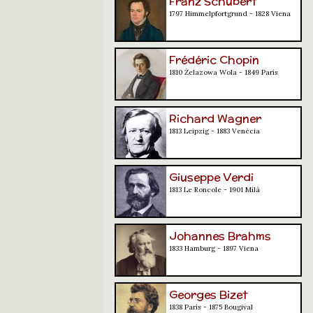
Franz Schubert
1797 Himmelpfortgrund - 1828 Viena
Frédéric Chopin
1810 Żelazowa Wola - 1849 París
Richard Wagner
1813 Leipzig - 1883 Venècia
Giuseppe Verdi
1813 Le Roncole - 1901 Milà
Johannes Brahms
1833 Hamburg - 1897 Viena
Georges Bizet
1838 París - 1875 Bougival