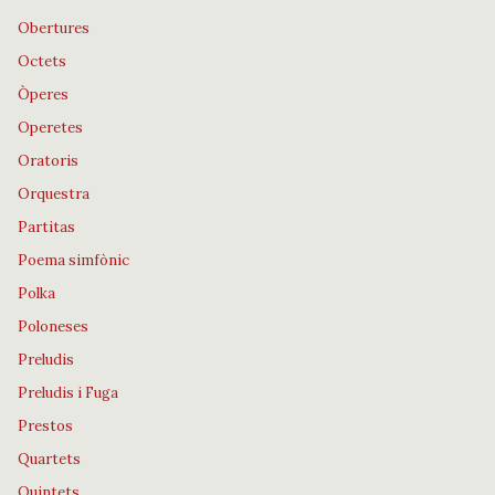
Obertures
Octets
Òperes
Operetes
Oratoris
Orquestra
Partitas
Poema simfònic
Polka
Poloneses
Preludis
Preludis i Fuga
Prestos
Quartets
Quintets