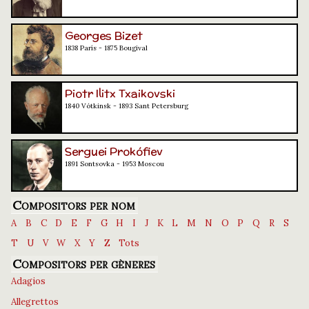
Georges Bizet
1838 París - 1875 Bougival
Piotr Ilitx Txaikovski
1840 Vótkinsk - 1893 Sant Petersburg
Serguei Prokófiev
1891 Sontsovka - 1953 Moscou
Compositors per nom
A
B
C
D
E
F
G
H
I
J
K
L
M
N
O
P
Q
R
S
T
U
V
W
X
Y
Z
Tots
Compositors per gèneres
Adagios
Allegrettos