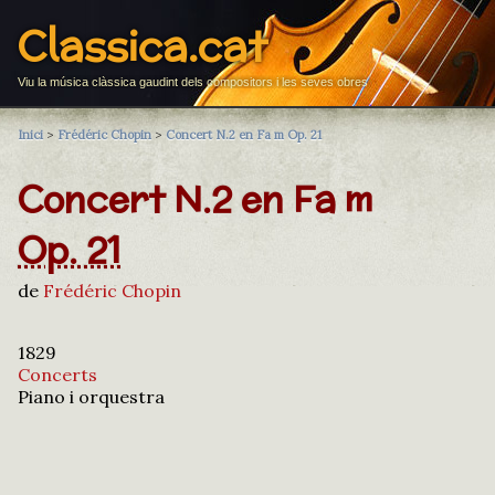
Classica.cat
Viu la música clàssica gaudint dels compositors i les seves obres
Inici
>
Frédéric Chopin
>
Concert N.2 en Fa m Op. 21
Concert N.2 en Fa m
Op. 21
de
Frédéric Chopin
1829
Concerts
Piano i orquestra