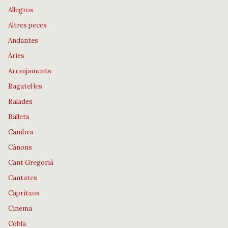
Allegros
Altres peces
Andantes
Àries
Arranjaments
Bagatel·les
Balades
Ballets
Cambra
Cànons
Cant Gregorià
Cantates
Capritxos
Cinema
Cobla