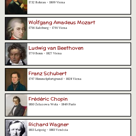
1732 Rohrau - 1809 Viena
Wolfgang Amadeus Mozart
1756 Salzburg - 1791 Viena
Ludwig van Beethoven
1770 Bonn - 1827 Viena
Franz Schubert
1797 Himmelpfortgrund - 1828 Viena
Frédéric Chopin
1810 Żelazowa Wola - 1849 París
Richard Wagner
1813 Leipzig - 1883 Venècia