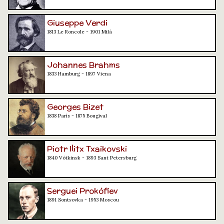
Giuseppe Verdi
1813 Le Roncole - 1901 Milà
Johannes Brahms
1833 Hamburg - 1897 Viena
Georges Bizet
1838 París - 1875 Bougival
Piotr Ilitx Txaikovski
1840 Vótkinsk - 1893 Sant Petersburg
Serguei Prokófiev
1891 Sontsovka - 1953 Moscou