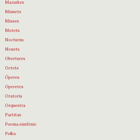
Mazurkes
Minuets
Misses
Motets
Nocturns
Nonets
Obertures
Octets
Òperes
Operetes
Oratoris
Orquestra
Partitas
Poema simfònic
Polka