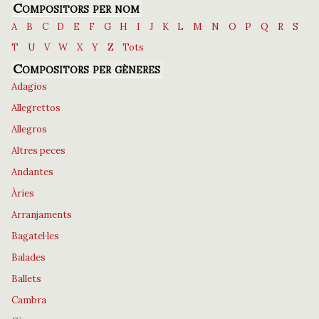
Compositors per nom
A
B
C
D
E
F
G
H
I
J
K
L
M
N
O
P
Q
R
S
T
U
V
W
X
Y
Z
Tots
Compositors per gèneres
Adagios
Allegrettos
Allegros
Altres peces
Andantes
Àries
Arranjaments
Bagatel·les
Balades
Ballets
Cambra