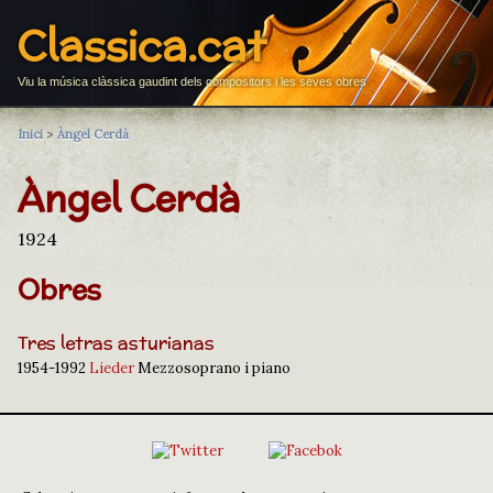
Classica.cat
Viu la música clàssica gaudint dels compositors i les seves obres
Inici
>
Àngel Cerdà
Àngel Cerdà
1924
Obres
Tres letras asturianas
1954-1992
Lieder
Mezzosoprano i piano