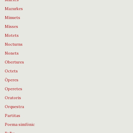
Mazurkes
Minuets
Misses
Motets
Nocturns
Nonets
Obertures
Octets
Òperes
Operetes
Oratoris
Orquestra
Partitas
Poema simfònic