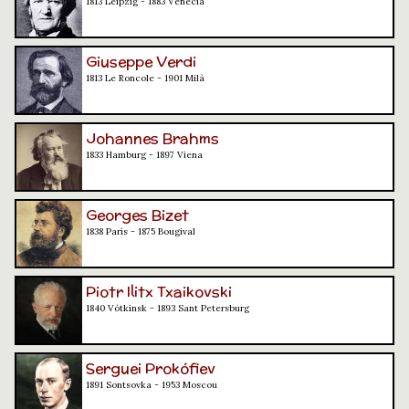
1813 Leipzig - 1883 Venècia
Giuseppe Verdi
1813 Le Roncole - 1901 Milà
Johannes Brahms
1833 Hamburg - 1897 Viena
Georges Bizet
1838 París - 1875 Bougival
Piotr Ilitx Txaikovski
1840 Vótkinsk - 1893 Sant Petersburg
Serguei Prokófiev
1891 Sontsovka - 1953 Moscou