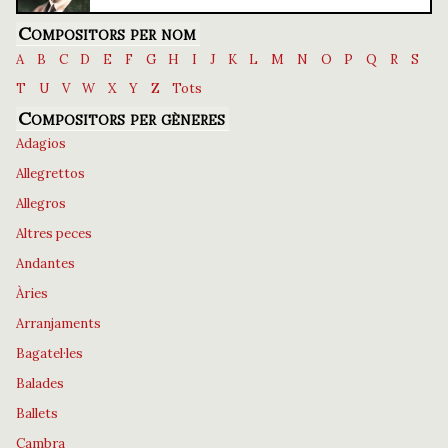
Compositors per nom
A
B
C
D
E
F
G
H
I
J
K
L
M
N
O
P
Q
R
S
T
U
V
W
X
Y
Z
Tots
Compositors per gèneres
Adagios
Allegrettos
Allegros
Altres peces
Andantes
Àries
Arranjaments
Bagatel·les
Balades
Ballets
Cambra