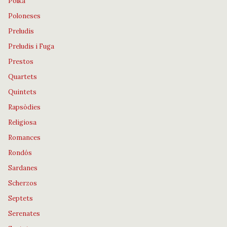
Polka
Poloneses
Preludis
Preludis i Fuga
Prestos
Quartets
Quintets
Rapsòdies
Religiosa
Romances
Rondós
Sardanes
Scherzos
Septets
Serenates