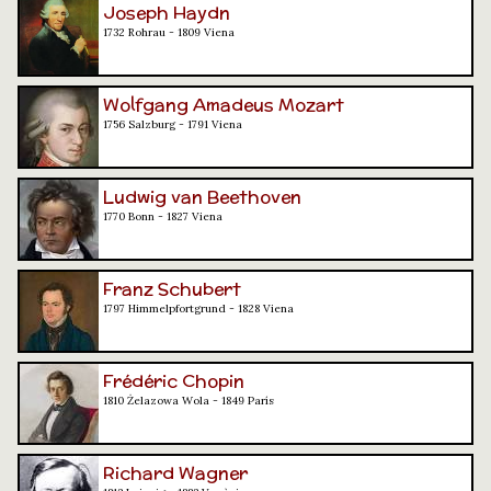
Joseph Haydn
1732 Rohrau - 1809 Viena
Wolfgang Amadeus Mozart
1756 Salzburg - 1791 Viena
Ludwig van Beethoven
1770 Bonn - 1827 Viena
Franz Schubert
1797 Himmelpfortgrund - 1828 Viena
Frédéric Chopin
1810 Żelazowa Wola - 1849 París
Richard Wagner