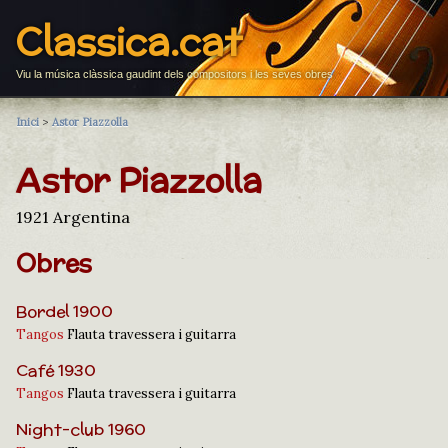
Classica.cat
Viu la música clàssica gaudint dels compositors i les seves obres
Inici
>
Astor Piazzolla
Astor Piazzolla
1921 Argentina
Obres
Bordel 1900
Tangos
Flauta travessera i guitarra
Café 1930
Tangos
Flauta travessera i guitarra
Night-club 1960