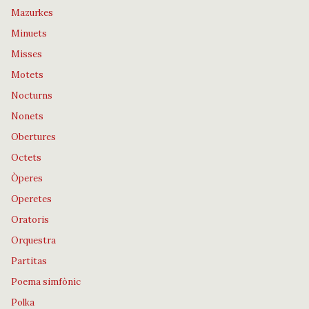
Mazurkes
Minuets
Misses
Motets
Nocturns
Nonets
Obertures
Octets
Òperes
Operetes
Oratoris
Orquestra
Partitas
Poema simfònic
Polka