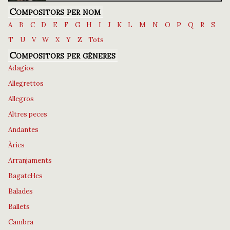
Compositors per nom
A
B
C
D
E
F
G
H
I
J
K
L
M
N
O
P
Q
R
S
T
U
V
W
X
Y
Z
Tots
Compositors per gèneres
Adagios
Allegrettos
Allegros
Altres peces
Andantes
Àries
Arranjaments
Bagatel·les
Balades
Ballets
Cambra