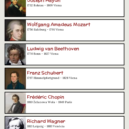
Joseph Haydn
1732 Rohrau - 1809 Viena
Wolfgang Amadeus Mozart
1756 Salzburg - 1791 Viena
Ludwig van Beethoven
1770 Bonn - 1827 Viena
Franz Schubert
1797 Himmelpfortgrund - 1828 Viena
Frédéric Chopin
1810 Żelazowa Wola - 1849 París
Richard Wagner
1813 Leipzig - 1883 Venècia