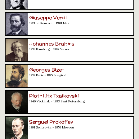
Giuseppe Verdi
1813 Le Roncole - 1901 Milà
Johannes Brahms
1833 Hamburg - 1897 Viena
Georges Bizet
1838 París - 1875 Bougival
Piotr Ilitx Txaikovski
1840 Vótkinsk - 1893 Sant Petersburg
Serguei Prokófiev
1891 Sontsovka - 1953 Moscou