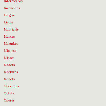
Intermezzos
Invencions
Largos
Lieder
Madrigals
Marxes
Mazurkes
Minuets
Misses
Motets
Nocturns
Nonets
Obertures
Octets
Òperes