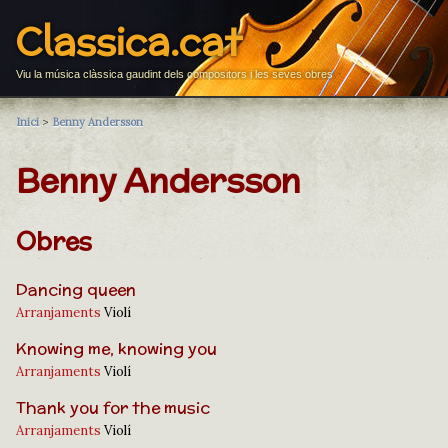
Classica.cat
Viu la música clàssica gaudint dels compositors i les seves obres
Inici
>
Benny Andersson
Benny Andersson
Obres
Dancing queen
Arranjaments
Violí
Knowing me, knowing you
Arranjaments
Violí
Thank you for the music
Arranjaments
Violí