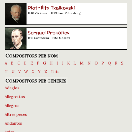
Piotr Ilitx Txaikovski
1840 Vótkinsk - 1893 Sant Petersburg
Serguei Prokófiev
1891 Sontsovka - 1953 Moscou
Compositors per nom
A
B
C
D
E
F
G
H
I
J
K
L
M
N
O
P
Q
R
S
T
U
V
W
X
Y
Z
Tots
Compositors per gèneres
Adagios
Allegrettos
Allegros
Altres peces
Andantes