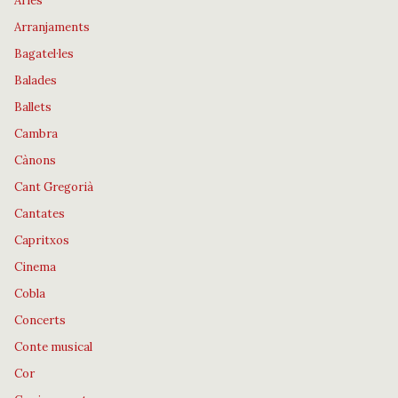
Àries
Arranjaments
Bagatel·les
Balades
Ballets
Cambra
Cànons
Cant Gregorià
Cantates
Capritxos
Cinema
Cobla
Concerts
Conte musical
Cor