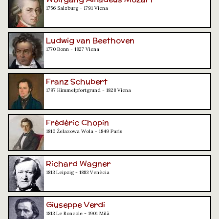
1756 Salzburg - 1791 Viena
Ludwig van Beethoven
1770 Bonn - 1827 Viena
Franz Schubert
1797 Himmelpfortgrund - 1828 Viena
Frédéric Chopin
1810 Żelazowa Wola - 1849 París
Richard Wagner
1813 Leipzig - 1883 Venècia
Giuseppe Verdi
1813 Le Roncole - 1901 Milà