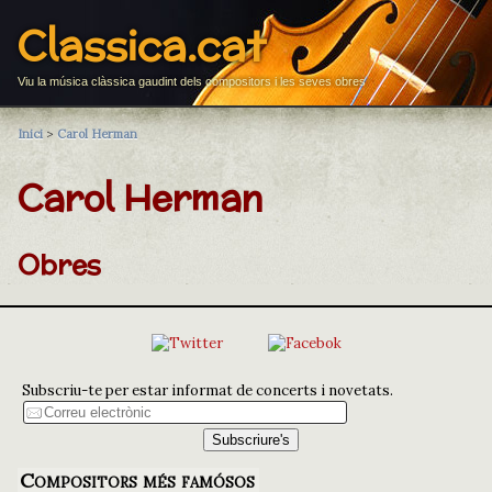
Classica.cat
Viu la música clàssica gaudint dels compositors i les seves obres
Inici
>
Carol Herman
Carol Herman
Obres
Subscriu-te per estar informat de concerts i novetats.
Compositors més famósos