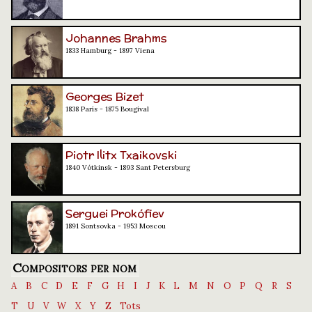
Johannes Brahms
1833 Hamburg - 1897 Viena
Georges Bizet
1838 París - 1875 Bougival
Piotr Ilitx Txaikovski
1840 Vótkinsk - 1893 Sant Petersburg
Serguei Prokófiev
1891 Sontsovka - 1953 Moscou
Compositors per nom
A
B
C
D
E
F
G
H
I
J
K
L
M
N
O
P
Q
R
S
T
U
V
W
X
Y
Z
Tots