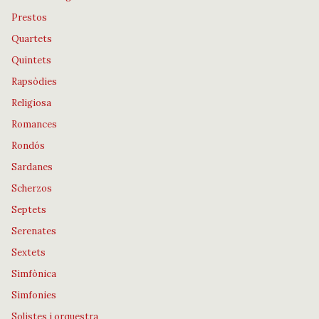
Prestos
Quartets
Quintets
Rapsòdies
Religiosa
Romances
Rondós
Sardanes
Scherzos
Septets
Serenates
Sextets
Simfònica
Simfonies
Solistes i orquestra