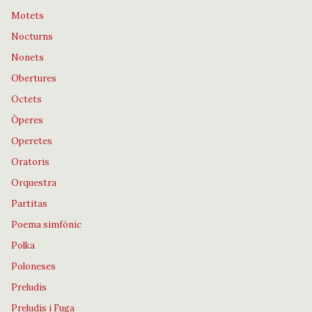
Motets
Nocturns
Nonets
Obertures
Octets
Òperes
Operetes
Oratoris
Orquestra
Partitas
Poema simfònic
Polka
Poloneses
Preludis
Preludis i Fuga