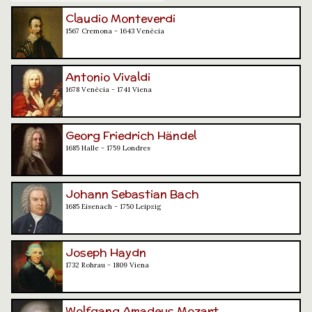
Claudio Monteverdi
1567 Cremona - 1643 Venècia
Antonio Vivaldi
1678 Venècia - 1741 Viena
Georg Friedrich Händel
1685 Halle - 1759 Londres
Johann Sebastian Bach
1685 Eisenach - 1750 Leipzig
Joseph Haydn
1732 Rohrau - 1809 Viena
Wolfgang Amadeus Mozart