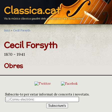
Classica.cat
Viu la música clàssica gaudint dels compositors i les seves obres
Inici
>
Cecil Forsyth
Cecil Forsyth
1870 - 1941
Obres
Subscriu-te per estar informat de concerts i novetats.