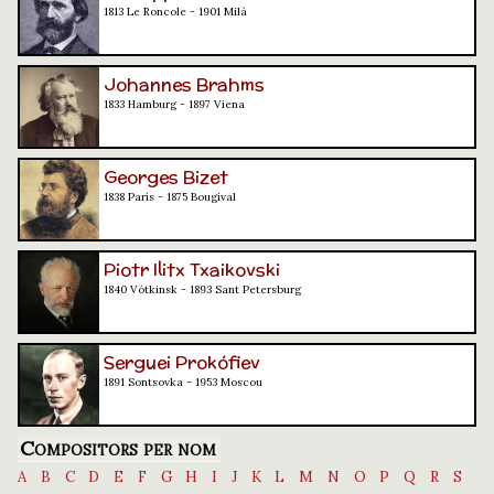
1813 Le Roncole - 1901 Milà
Johannes Brahms
1833 Hamburg - 1897 Viena
Georges Bizet
1838 París - 1875 Bougival
Piotr Ilitx Txaikovski
1840 Vótkinsk - 1893 Sant Petersburg
Serguei Prokófiev
1891 Sontsovka - 1953 Moscou
Compositors per nom
A
B
C
D
E
F
G
H
I
J
K
L
M
N
O
P
Q
R
S