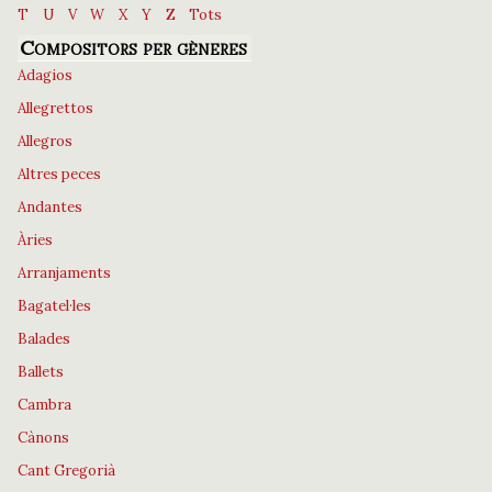
T
U
V
W
X
Y
Z
Tots
Compositors per gèneres
Adagios
Allegrettos
Allegros
Altres peces
Andantes
Àries
Arranjaments
Bagatel·les
Balades
Ballets
Cambra
Cànons
Cant Gregorià