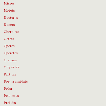
Misses
Motets
Nocturns
Nonets
Obertures
Octets
Òperes
Operetes
Oratoris
Orquestra
Partitas
Poema simfònic
Polka
Poloneses
Preludis