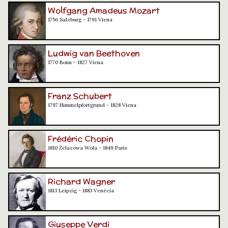
Wolfgang Amadeus Mozart
1756 Salzburg - 1791 Viena
Ludwig van Beethoven
1770 Bonn - 1827 Viena
Franz Schubert
1797 Himmelpfortgrund - 1828 Viena
Frédéric Chopin
1810 Żelazowa Wola - 1849 París
Richard Wagner
1813 Leipzig - 1883 Venècia
Giuseppe Verdi