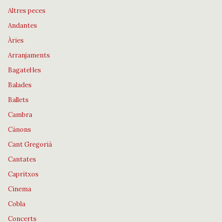
Altres peces
Andantes
Àries
Arranjaments
Bagatel·les
Balades
Ballets
Cambra
Cànons
Cant Gregorià
Cantates
Capritxos
Cinema
Cobla
Concerts