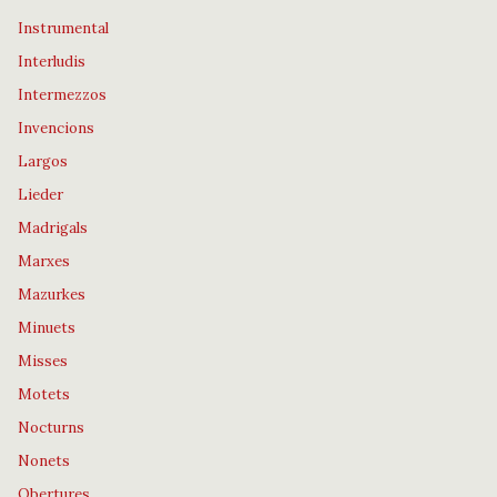
Instrumental
Interludis
Intermezzos
Invencions
Largos
Lieder
Madrigals
Marxes
Mazurkes
Minuets
Misses
Motets
Nocturns
Nonets
Obertures