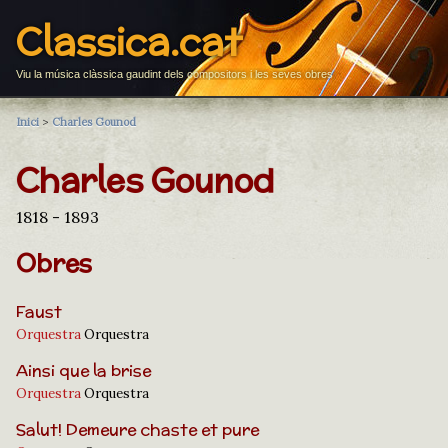
Classica.cat
Viu la música clàssica gaudint dels compositors i les seves obres
Inici
>
Charles Gounod
Charles Gounod
1818 - 1893
Obres
Faust
Orquestra
Orquestra
Ainsi que la brise
Orquestra
Orquestra
Salut! Demeure chaste et pure