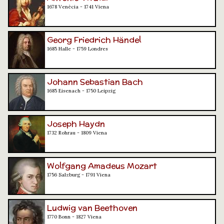
1678 Venècia - 1741 Viena
Georg Friedrich Händel
1685 Halle - 1759 Londres
Johann Sebastian Bach
1685 Eisenach - 1750 Leipzig
Joseph Haydn
1732 Rohrau - 1809 Viena
Wolfgang Amadeus Mozart
1756 Salzburg - 1791 Viena
Ludwig van Beethoven
1770 Bonn - 1827 Viena