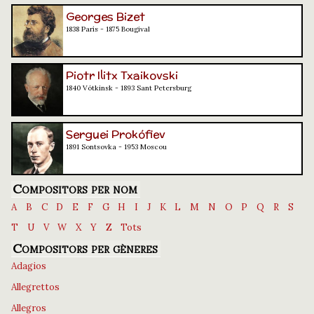
Georges Bizet
1838 París - 1875 Bougival
Piotr Ilitx Txaikovski
1840 Vótkinsk - 1893 Sant Petersburg
Serguei Prokófiev
1891 Sontsovka - 1953 Moscou
Compositors per nom
A
B
C
D
E
F
G
H
I
J
K
L
M
N
O
P
Q
R
S
T
U
V
W
X
Y
Z
Tots
Compositors per gèneres
Adagios
Allegrettos
Allegros