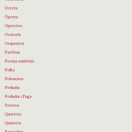
Octets
Òperes
Operetes
Oratoris
Orquestra
Partitas
Poema simfònic
Polka
Poloneses
Preludis
Preludis i Fuga
Prestos
Quartets
Quintets
Rapsòdies