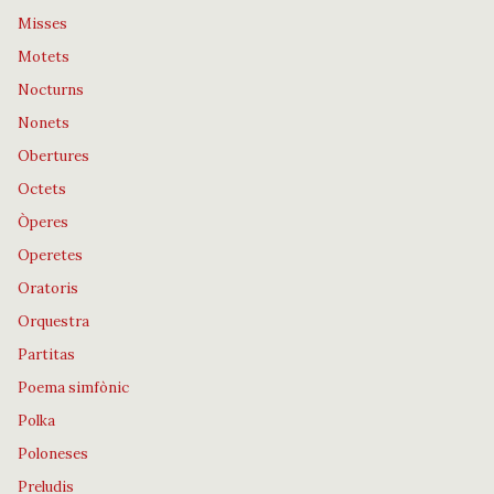
Misses
Motets
Nocturns
Nonets
Obertures
Octets
Òperes
Operetes
Oratoris
Orquestra
Partitas
Poema simfònic
Polka
Poloneses
Preludis