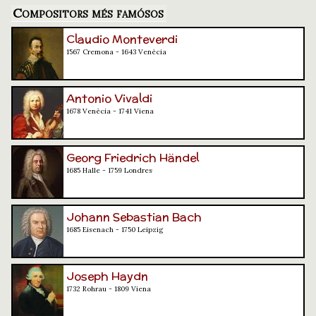
Compositors més famósos
Claudio Monteverdi
1567 Cremona - 1643 Venècia
Antonio Vivaldi
1678 Venècia - 1741 Viena
Georg Friedrich Händel
1685 Halle - 1759 Londres
Johann Sebastian Bach
1685 Eisenach - 1750 Leipzig
Joseph Haydn
1732 Rohrau - 1809 Viena