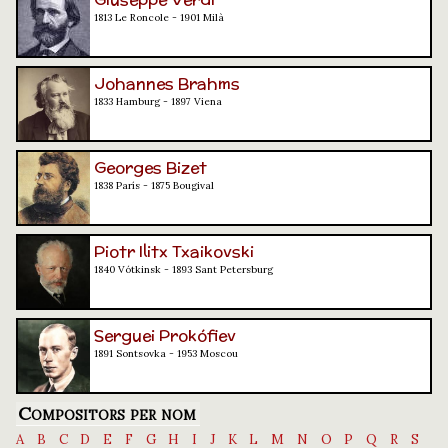
1813 Le Roncole - 1901 Milà
Johannes Brahms
1833 Hamburg - 1897 Viena
Georges Bizet
1838 París - 1875 Bougival
Piotr Ilitx Txaikovski
1840 Vótkinsk - 1893 Sant Petersburg
Serguei Prokófiev
1891 Sontsovka - 1953 Moscou
Compositors per nom
A
B
C
D
E
F
G
H
I
J
K
L
M
N
O
P
Q
R
S