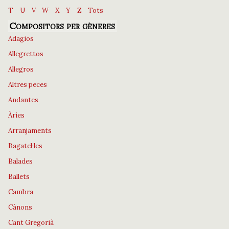
T
U
V
W
X
Y
Z
Tots
Compositors per gèneres
Adagios
Allegrettos
Allegros
Altres peces
Andantes
Àries
Arranjaments
Bagatel·les
Balades
Ballets
Cambra
Cànons
Cant Gregorià