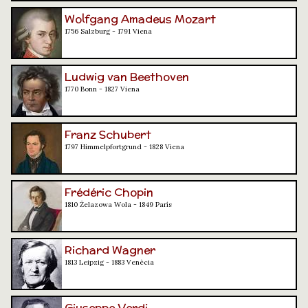
Wolfgang Amadeus Mozart
1756 Salzburg - 1791 Viena
Ludwig van Beethoven
1770 Bonn - 1827 Viena
Franz Schubert
1797 Himmelpfortgrund - 1828 Viena
Frédéric Chopin
1810 Żelazowa Wola - 1849 París
Richard Wagner
1813 Leipzig - 1883 Venècia
Giuseppe Verdi