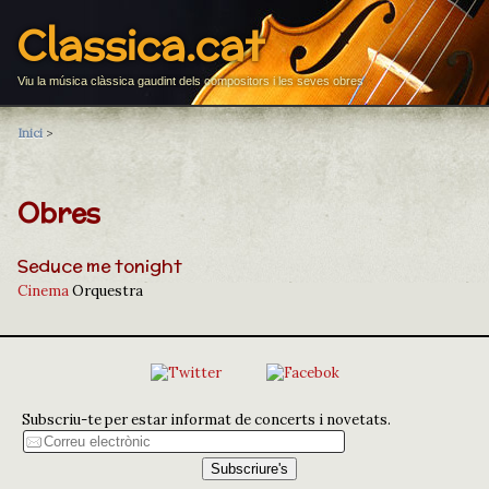
Classica.cat
Viu la música clàssica gaudint dels compositors i les seves obres
Inici
>
Obres
Seduce me tonight
Cinema
Orquestra
Subscriu-te per estar informat de concerts i novetats.