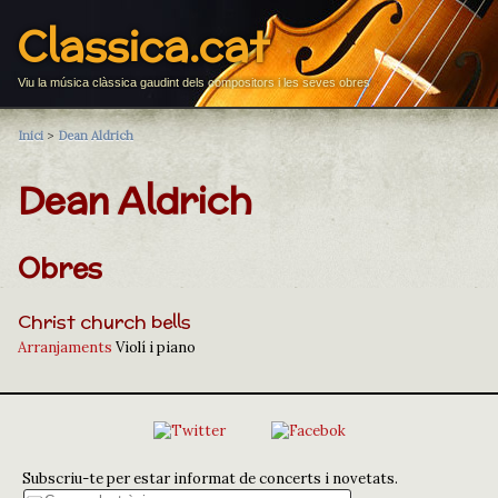
Classica.cat
Viu la música clàssica gaudint dels compositors i les seves obres
Inici
>
Dean Aldrich
Dean Aldrich
Obres
Christ church bells
Arranjaments
Violí i piano
Subscriu-te per estar informat de concerts i novetats.