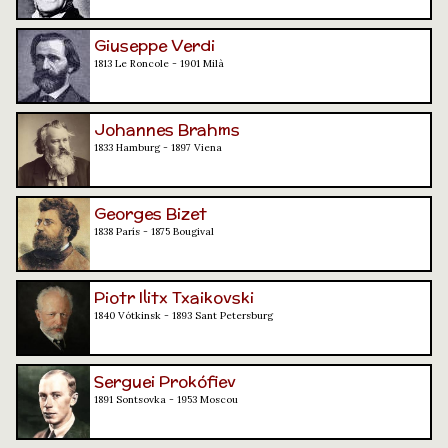
Giuseppe Verdi
1813 Le Roncole - 1901 Milà
Johannes Brahms
1833 Hamburg - 1897 Viena
Georges Bizet
1838 París - 1875 Bougival
Piotr Ilitx Txaikovski
1840 Vótkinsk - 1893 Sant Petersburg
Serguei Prokófiev
1891 Sontsovka - 1953 Moscou