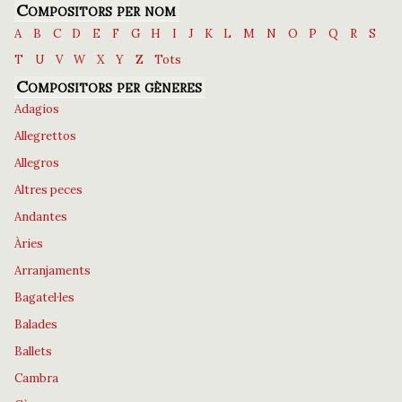
Compositors per nom
A
B
C
D
E
F
G
H
I
J
K
L
M
N
O
P
Q
R
S
T
U
V
W
X
Y
Z
Tots
Compositors per gèneres
Adagios
Allegrettos
Allegros
Altres peces
Andantes
Àries
Arranjaments
Bagatel·les
Balades
Ballets
Cambra