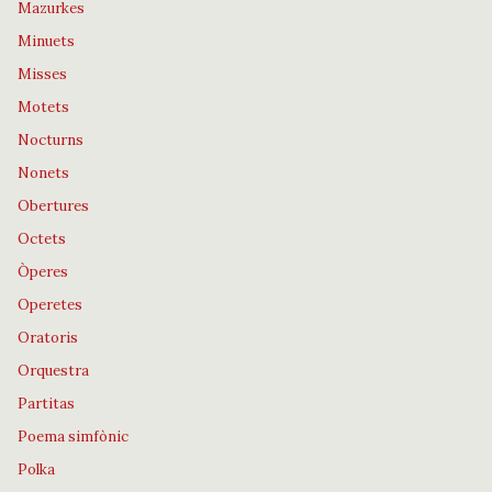
Mazurkes
Minuets
Misses
Motets
Nocturns
Nonets
Obertures
Octets
Òperes
Operetes
Oratoris
Orquestra
Partitas
Poema simfònic
Polka