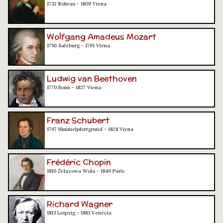
1732 Rohrau - 1809 Viena
Wolfgang Amadeus Mozart
1756 Salzburg - 1791 Viena
Ludwig van Beethoven
1770 Bonn - 1827 Viena
Franz Schubert
1797 Himmelpfortgrund - 1828 Viena
Frédéric Chopin
1810 Żelazowa Wola - 1849 París
Richard Wagner
1813 Leipzig - 1883 Venècia