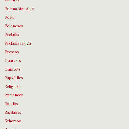
Partitas
Poema simfònic
Polka
Poloneses
Preludis
Preludis i Fuga
Prestos
Quartets
Quintets
Rapsòdies
Religiosa
Romances
Rondós
Sardanes
Scherzos