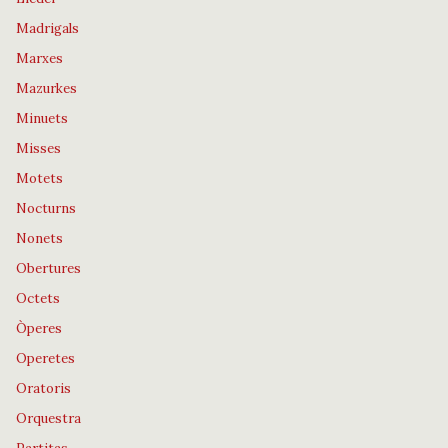
Madrigals
Marxes
Mazurkes
Minuets
Misses
Motets
Nocturns
Nonets
Obertures
Octets
Òperes
Operetes
Oratoris
Orquestra