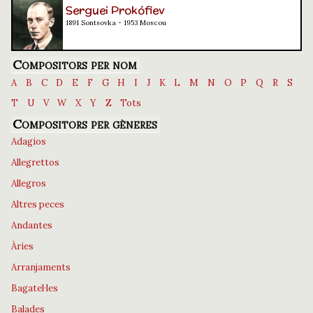
Serguei Prokófiev
1891 Sontsovka - 1953 Moscou
Compositors per nom
A
B
C
D
E
F
G
H
I
J
K
L
M
N
O
P
Q
R
S
T
U
V
W
X
Y
Z
Tots
Compositors per gèneres
Adagios
Allegrettos
Allegros
Altres peces
Andantes
Àries
Arranjaments
Bagatel·les
Balades