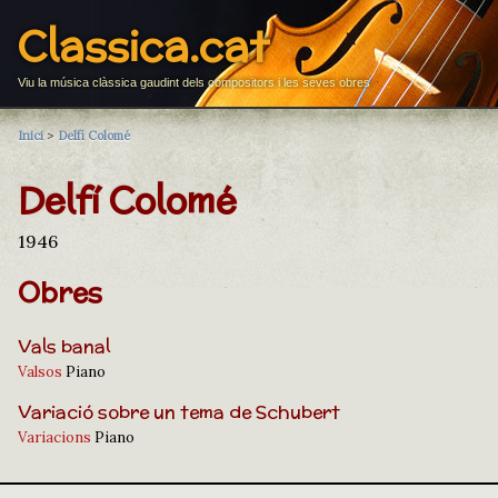
Classica.cat
Viu la música clàssica gaudint dels compositors i les seves obres
Inici
>
Delfí Colomé
Delfí Colomé
1946
Obres
Vals banal
Valsos
Piano
Variació sobre un tema de Schubert
Variacions
Piano