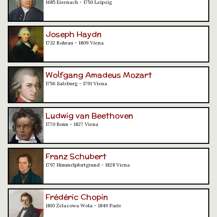
1685 Eisenach - 1750 Leipzig
Joseph Haydn
1732 Rohrau - 1809 Viena
Wolfgang Amadeus Mozart
1756 Salzburg - 1791 Viena
Ludwig van Beethoven
1770 Bonn - 1827 Viena
Franz Schubert
1797 Himmelpfortgrund - 1828 Viena
Frédéric Chopin
1810 Żelazowa Wola - 1849 París