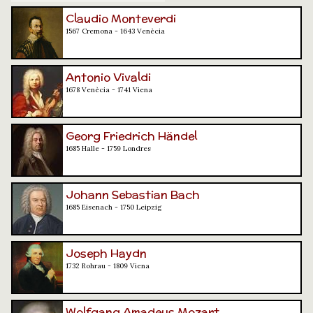
Claudio Monteverdi
1567 Cremona - 1643 Venècia
Antonio Vivaldi
1678 Venècia - 1741 Viena
Georg Friedrich Händel
1685 Halle - 1759 Londres
Johann Sebastian Bach
1685 Eisenach - 1750 Leipzig
Joseph Haydn
1732 Rohrau - 1809 Viena
Wolfgang Amadeus Mozart