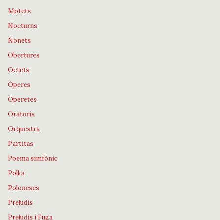
Motets
Nocturns
Nonets
Obertures
Octets
Òperes
Operetes
Oratoris
Orquestra
Partitas
Poema simfònic
Polka
Poloneses
Preludis
Preludis i Fuga