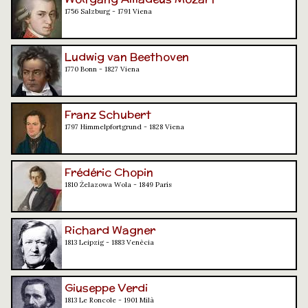
1756 Salzburg - 1791 Viena
Ludwig van Beethoven
1770 Bonn - 1827 Viena
Franz Schubert
1797 Himmelpfortgrund - 1828 Viena
Frédéric Chopin
1810 Żelazowa Wola - 1849 París
Richard Wagner
1813 Leipzig - 1883 Venècia
Giuseppe Verdi
1813 Le Roncole - 1901 Milà