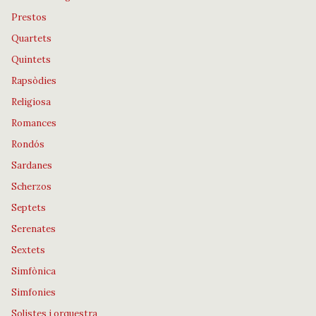
Prestos
Quartets
Quintets
Rapsòdies
Religiosa
Romances
Rondós
Sardanes
Scherzos
Septets
Serenates
Sextets
Simfònica
Simfonies
Solistes i orquestra