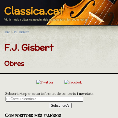
Classica.cat
Viu la música clàssica gaudint dels compositors i les seves obres
Inici
>
F.J. Gisbert
F.J. Gisbert
Obres
Subscriu-te per estar informat de concerts i novetats.
Compositors més famósos