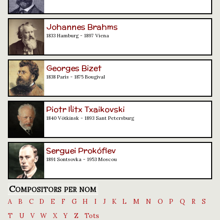
Johannes Brahms
1833 Hamburg - 1897 Viena
Georges Bizet
1838 París - 1875 Bougival
Piotr Ilitx Txaikovski
1840 Vótkinsk - 1893 Sant Petersburg
Serguei Prokófiev
1891 Sontsovka - 1953 Moscou
Compositors per nom
A
B
C
D
E
F
G
H
I
J
K
L
M
N
O
P
Q
R
S
T
U
V
W
X
Y
Z
Tots