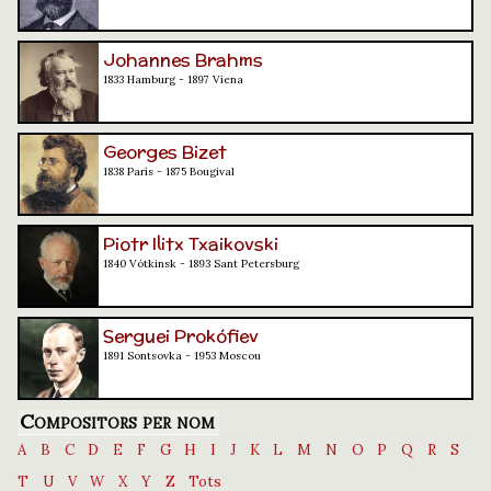
Johannes Brahms
1833 Hamburg - 1897 Viena
Georges Bizet
1838 París - 1875 Bougival
Piotr Ilitx Txaikovski
1840 Vótkinsk - 1893 Sant Petersburg
Serguei Prokófiev
1891 Sontsovka - 1953 Moscou
Compositors per nom
A
B
C
D
E
F
G
H
I
J
K
L
M
N
O
P
Q
R
S
T
U
V
W
X
Y
Z
Tots