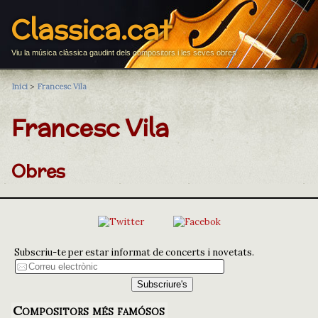
Classica.cat
Viu la música clàssica gaudint dels compositors i les seves obres
Inici
>
Francesc Vila
Francesc Vila
Obres
Subscriu-te per estar informat de concerts i novetats.
Compositors més famósos