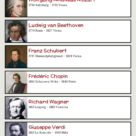
1756 Salzburg - 1791 Viena
Ludwig van Beethoven
1770 Bonn - 1827 Viena
Franz Schubert
1797 Himmelpfortgrund - 1828 Viena
Frédéric Chopin
1810 Żelazowa Wola - 1849 París
Richard Wagner
1813 Leipzig - 1883 Venècia
Giuseppe Verdi
1813 Le Roncole - 1901 Milà