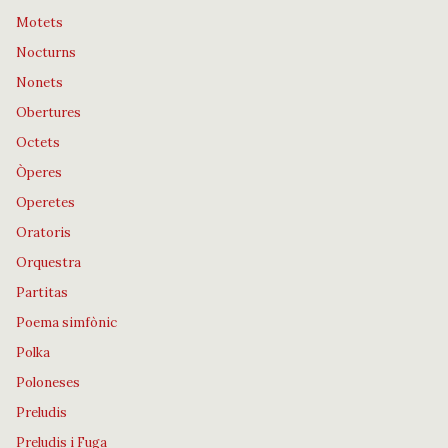
Motets
Nocturns
Nonets
Obertures
Octets
Òperes
Operetes
Oratoris
Orquestra
Partitas
Poema simfònic
Polka
Poloneses
Preludis
Preludis i Fuga