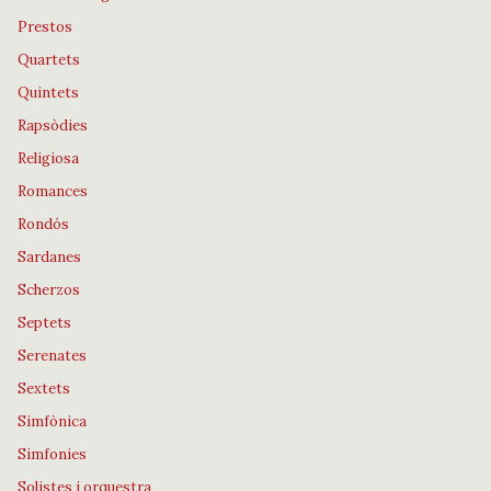
Prestos
Quartets
Quintets
Rapsòdies
Religiosa
Romances
Rondós
Sardanes
Scherzos
Septets
Serenates
Sextets
Simfònica
Simfonies
Solistes i orquestra