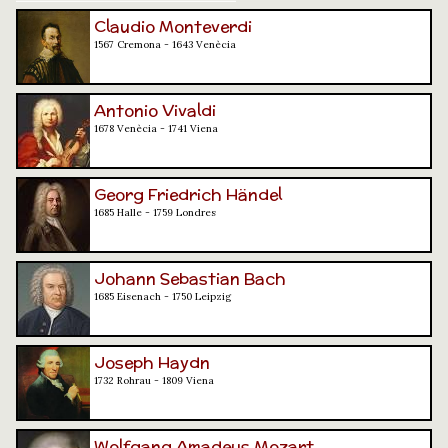
Claudio Monteverdi
1567 Cremona - 1643 Venècia
Antonio Vivaldi
1678 Venècia - 1741 Viena
Georg Friedrich Händel
1685 Halle - 1759 Londres
Johann Sebastian Bach
1685 Eisenach - 1750 Leipzig
Joseph Haydn
1732 Rohrau - 1809 Viena
Wolfgang Amadeus Mozart