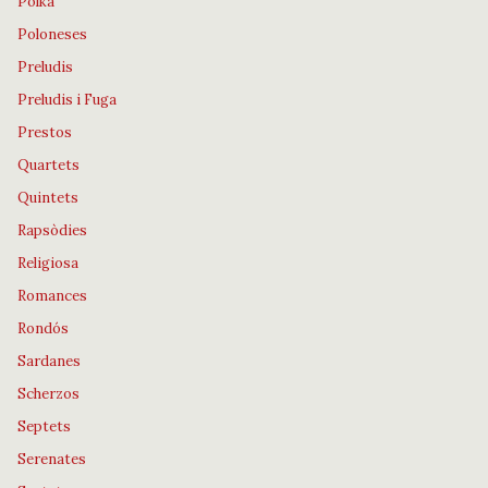
Polka
Poloneses
Preludis
Preludis i Fuga
Prestos
Quartets
Quintets
Rapsòdies
Religiosa
Romances
Rondós
Sardanes
Scherzos
Septets
Serenates