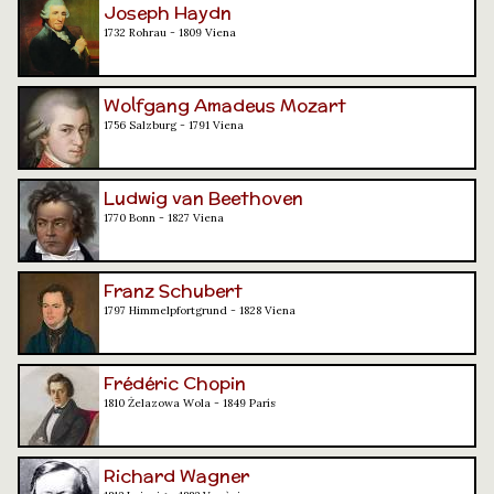
Joseph Haydn
1732 Rohrau - 1809 Viena
Wolfgang Amadeus Mozart
1756 Salzburg - 1791 Viena
Ludwig van Beethoven
1770 Bonn - 1827 Viena
Franz Schubert
1797 Himmelpfortgrund - 1828 Viena
Frédéric Chopin
1810 Żelazowa Wola - 1849 París
Richard Wagner