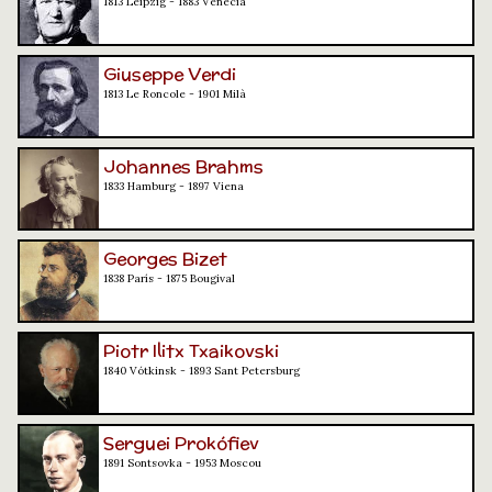
1813 Leipzig - 1883 Venècia
Giuseppe Verdi
1813 Le Roncole - 1901 Milà
Johannes Brahms
1833 Hamburg - 1897 Viena
Georges Bizet
1838 París - 1875 Bougival
Piotr Ilitx Txaikovski
1840 Vótkinsk - 1893 Sant Petersburg
Serguei Prokófiev
1891 Sontsovka - 1953 Moscou