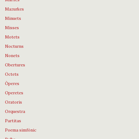
Mazurkes
Minuets
Misses
Motets
Nocturns
Nonets
Obertures
Octets
Òperes
Operetes
Oratoris
Orquestra
Partitas
Poema simfònic