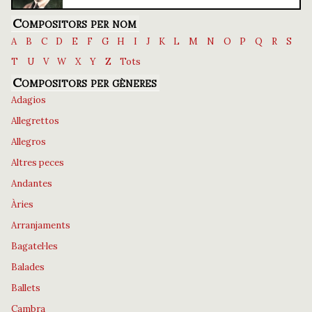
Compositors per nom
A
B
C
D
E
F
G
H
I
J
K
L
M
N
O
P
Q
R
S
T
U
V
W
X
Y
Z
Tots
Compositors per gèneres
Adagios
Allegrettos
Allegros
Altres peces
Andantes
Àries
Arranjaments
Bagatel·les
Balades
Ballets
Cambra