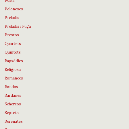
Polka
Poloneses
Preludis
Preludis i Fuga
Prestos
Quartets
Quintets
Rapsòdies
Religiosa
Romances
Rondós
Sardanes
Scherzos
Septets
Serenates