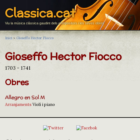
Classica.cat
Viu la música clàssica gaudint dels compositors i les seves obres
Inici
>
Gioseffo Hector Fiocco
Gioseffo Hector Fiocco
1703 - 1741
Obres
Allegro en Sol M
Arranjaments
Violí i piano