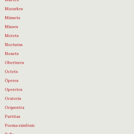
Mazurkes
Minuets
Misses
Motets
Nocturns
Nonets
Obertures
Octets
Òperes
Operetes
Oratoris
Orquestra
Partitas
Poema simfònic