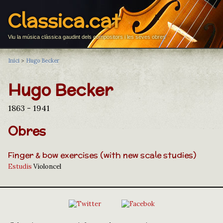
Classica.cat
Viu la música clàssica gaudint dels compositors i les seves obres
Inici
>
Hugo Becker
Hugo Becker
1863 - 1941
Obres
Finger & bow exercises (with new scale studies)
Estudis
Violoncel