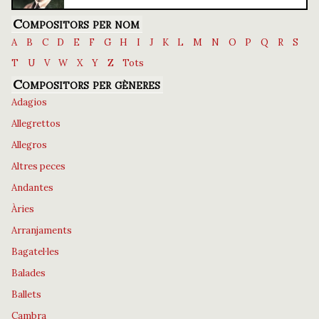
Compositors per nom
A
B
C
D
E
F
G
H
I
J
K
L
M
N
O
P
Q
R
S
T
U
V
W
X
Y
Z
Tots
Compositors per gèneres
Adagios
Allegrettos
Allegros
Altres peces
Andantes
Àries
Arranjaments
Bagatel·les
Balades
Ballets
Cambra