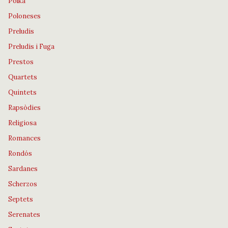
Polka
Poloneses
Preludis
Preludis i Fuga
Prestos
Quartets
Quintets
Rapsòdies
Religiosa
Romances
Rondós
Sardanes
Scherzos
Septets
Serenates