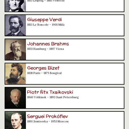
1813 Leipzig - 1883 Venècia
Giuseppe Verdi
1813 Le Roncole - 1901 Milà
Johannes Brahms
1833 Hamburg - 1897 Viena
Georges Bizet
1838 París - 1875 Bougival
Piotr Ilitx Txaikovski
1840 Vótkinsk - 1893 Sant Petersburg
Serguei Prokófiev
1891 Sontsovka - 1953 Moscou