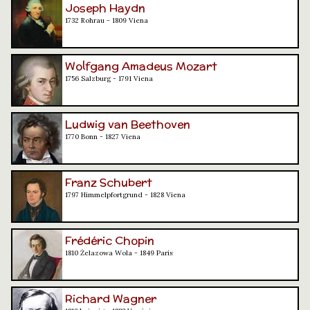
Joseph Haydn
1732 Rohrau - 1809 Viena
Wolfgang Amadeus Mozart
1756 Salzburg - 1791 Viena
Ludwig van Beethoven
1770 Bonn - 1827 Viena
Franz Schubert
1797 Himmelpfortgrund - 1828 Viena
Frédéric Chopin
1810 Żelazowa Wola - 1849 París
Richard Wagner