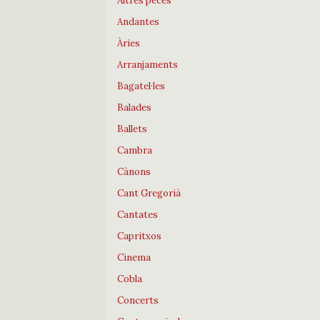
Altres peces
Andantes
Àries
Arranjaments
Bagatel·les
Balades
Ballets
Cambra
Cànons
Cant Gregorià
Cantates
Capritxos
Cinema
Cobla
Concerts