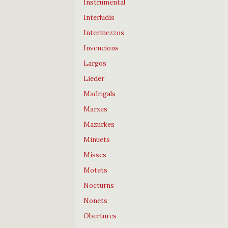
Instrumental
Interludis
Intermezzos
Invencions
Largos
Lieder
Madrigals
Marxes
Mazurkes
Minuets
Misses
Motets
Nocturns
Nonets
Obertures