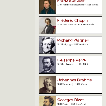
Franz Schubert
1797 Himmelpfortgrund - 1828 Viena
Frédéric Chopin
1810 Żelazowa Wola - 1849 París
Richard Wagner
1813 Leipzig - 1883 Venècia
Giuseppe Verdi
1813 Le Roncole - 1901 Milà
Johannes Brahms
1833 Hamburg - 1897 Viena
Georges Bizet
1838 París - 1875 Bougival