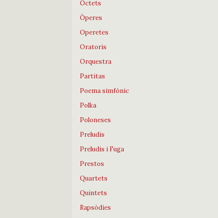
Octets
Òperes
Operetes
Oratoris
Orquestra
Partitas
Poema simfònic
Polka
Poloneses
Preludis
Preludis i Fuga
Prestos
Quartets
Quintets
Rapsòdies