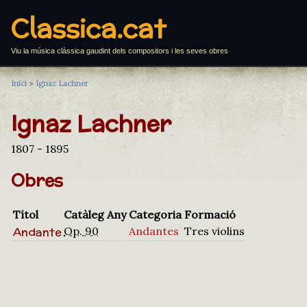
Classica.cat
Viu la música clàssica gaudint dels compositors i les seves obres
Inici
>
Ignaz Lachner
Ignaz Lachner
1807 - 1895
Obres
Títol
Catàleg
Any
Categoria
Formació
Andante
Op. 90
Andantes
Tres violins