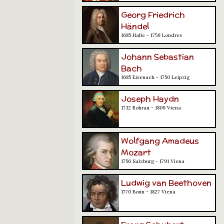
Georg Friedrich
Händel
1685 Halle - 1759 Londres
Johann Sebastian
Bach
1685 Eisenach - 1750 Leipzig
Joseph Haydn
1732 Rohrau - 1809 Viena
Wolfgang Amadeus
Mozart
1756 Salzburg - 1791 Viena
Ludwig van Beethoven
1770 Bonn - 1827 Viena