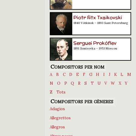
Piotr Ilitx Txaikovski
1840 Vótkinsk - 1893 Sant Petersburg
Serguei Prokófiev
1891 Sontsovka - 1953 Moscou
Compositors per nom
A
B
C
D
E
F
G
H
I
J
K
L
M
N
O
P
Q
R
S
T
U
V
W
X
Y
Z
Tots
Compositors per gèneres
Adagios
Allegrettos
Allegros