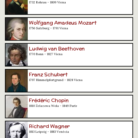
1732 Rohrau - 1809 Viena
Wolfgang Amadeus Mozart
1756 Salzburg - 1791 Viena
Ludwig van Beethoven
1770 Bonn - 1827 Viena
Franz Schubert
1797 Himmelpfortgrund - 1828 Viena
Frédéric Chopin
1810 Żelazowa Wola - 1849 París
Richard Wagner
1813 Leipzig - 1883 Venècia