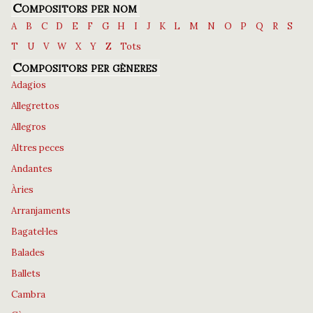
Compositors per nom
A
B
C
D
E
F
G
H
I
J
K
L
M
N
O
P
Q
R
S
T
U
V
W
X
Y
Z
Tots
Compositors per gèneres
Adagios
Allegrettos
Allegros
Altres peces
Andantes
Àries
Arranjaments
Bagatel·les
Balades
Ballets
Cambra