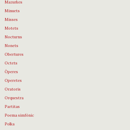
Mazurkes
Minuets
Misses
Motets
Nocturns
Nonets
Obertures
Octets
Òperes
Operetes
Oratoris
Orquestra
Partitas
Poema simfònic
Polka