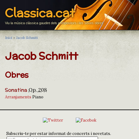
Classica.cat
Viu la música clàssica gaudint dels compositors i les seves obres
Inici
>
Jacob Schmitt
Jacob Schmitt
Obres
Sonatina
Op. 208
Arranjaments
Piano
Subscriu-te per estar informat de concerts i novetats.