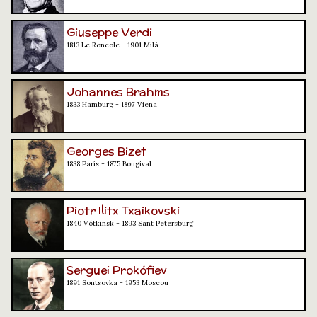
Giuseppe Verdi
1813 Le Roncole - 1901 Milà
Johannes Brahms
1833 Hamburg - 1897 Viena
Georges Bizet
1838 París - 1875 Bougival
Piotr Ilitx Txaikovski
1840 Vótkinsk - 1893 Sant Petersburg
Serguei Prokófiev
1891 Sontsovka - 1953 Moscou