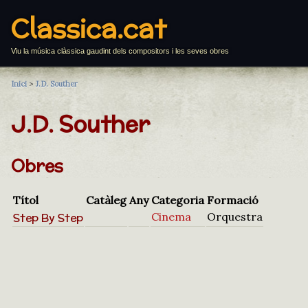
Classica.cat
Viu la música clàssica gaudint dels compositors i les seves obres
Inici
>
J.D. Souther
J.D. Souther
Obres
Títol
Catàleg
Any
Categoria
Formació
Step By Step
Cinema
Orquestra