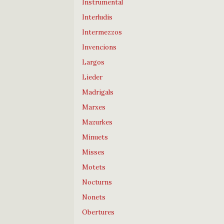
Instrumental
Interludis
Intermezzos
Invencions
Largos
Lieder
Madrigals
Marxes
Mazurkes
Minuets
Misses
Motets
Nocturns
Nonets
Obertures