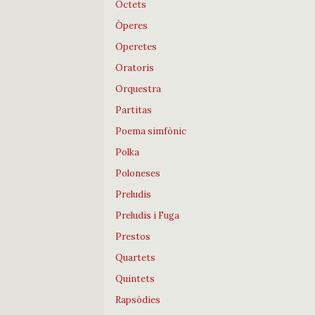
Octets
Òperes
Operetes
Oratoris
Orquestra
Partitas
Poema simfònic
Polka
Poloneses
Preludis
Preludis i Fuga
Prestos
Quartets
Quintets
Rapsòdies