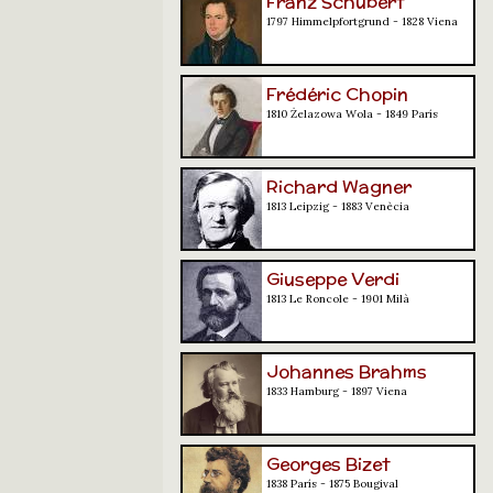
Franz Schubert
1797 Himmelpfortgrund - 1828 Viena
Frédéric Chopin
1810 Żelazowa Wola - 1849 París
Richard Wagner
1813 Leipzig - 1883 Venècia
Giuseppe Verdi
1813 Le Roncole - 1901 Milà
Johannes Brahms
1833 Hamburg - 1897 Viena
Georges Bizet
1838 París - 1875 Bougival