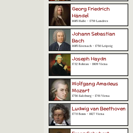
Georg Friedrich
Händel
1685 Halle - 1759 Londres
Johann Sebastian
Bach
1685 Eisenach - 1750 Leipzig
Joseph Haydn
1732 Rohrau - 1809 Viena
Wolfgang Amadeus
Mozart
1756 Salzburg - 1791 Viena
Ludwig van Beethoven
1770 Bonn - 1827 Viena