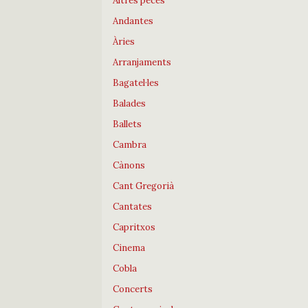
Altres peces
Andantes
Àries
Arranjaments
Bagatel·les
Balades
Ballets
Cambra
Cànons
Cant Gregorià
Cantates
Capritxos
Cinema
Cobla
Concerts