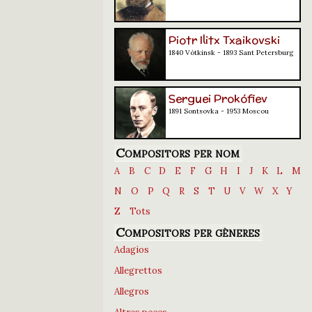
Piotr Ilitx Txaikovski
1840 Vótkinsk - 1893 Sant Petersburg
Serguei Prokófiev
1891 Sontsovka - 1953 Moscou
Compositors per nom
A
B
C
D
E
F
G
H
I
J
K
L
M
N
O
P
Q
R
S
T
U
V
W
X
Y
Z
Tots
Compositors per gèneres
Adagios
Allegrettos
Allegros