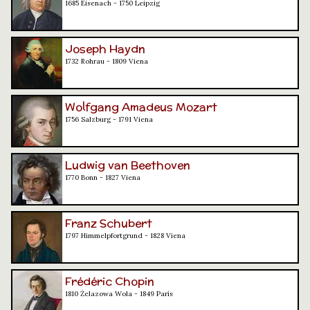
1685 Eisenach - 1750 Leipzig
Joseph Haydn
1732 Rohrau - 1809 Viena
Wolfgang Amadeus Mozart
1756 Salzburg - 1791 Viena
Ludwig van Beethoven
1770 Bonn - 1827 Viena
Franz Schubert
1797 Himmelpfortgrund - 1828 Viena
Frédéric Chopin
1810 Żelazowa Wola - 1849 París