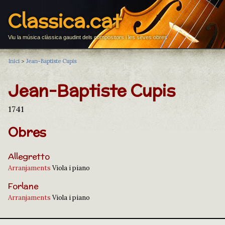
Classica.cat
Viu la música clàssica gaudint dels compositors i les seves obres
Inici
>
Jean-Baptiste Cupis
Jean-Baptiste Cupis
1741
Obres
Allegretto
Arranjaments
Viola i piano
Forlane
Arranjaments
Viola i piano