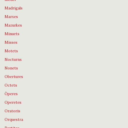
Madrigals
Marxes
Mazurkes
Minuets
Misses
Motets
Nocturns
Nonets
Obertures
Octets
Òperes
Operetes
Oratoris
Orquestra