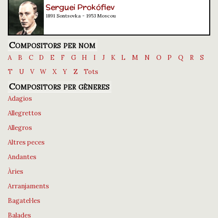
Serguei Prokófiev
1891 Sontsovka - 1953 Moscou
Compositors per nom
A
B
C
D
E
F
G
H
I
J
K
L
M
N
O
P
Q
R
S
T
U
V
W
X
Y
Z
Tots
Compositors per gèneres
Adagios
Allegrettos
Allegros
Altres peces
Andantes
Àries
Arranjaments
Bagatel·les
Balades