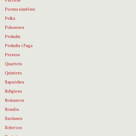
Partitas
Poema simfònic
Polka
Poloneses
Preludis
Preludis i Fuga
Prestos
Quartets
Quintets
Rapsòdies
Religiosa
Romances
Rondós
Sardanes
Scherzos