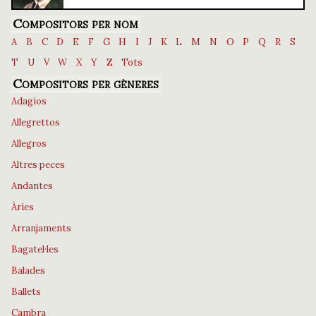
Compositors per nom
A
B
C
D
E
F
G
H
I
J
K
L
M
N
O
P
Q
R
S
T
U
V
W
X
Y
Z
Tots
Compositors per gèneres
Adagios
Allegrettos
Allegros
Altres peces
Andantes
Àries
Arranjaments
Bagatel·les
Balades
Ballets
Cambra