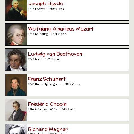
Joseph Haydn
1732 Rohrau - 1809 Viena
Wolfgang Amadeus Mozart
1756 Salzburg - 1791 Viena
Ludwig van Beethoven
1770 Bonn - 1827 Viena
Franz Schubert
1797 Himmelpfortgrund - 1828 Viena
Frédéric Chopin
1810 Żelazowa Wola - 1849 París
Richard Wagner