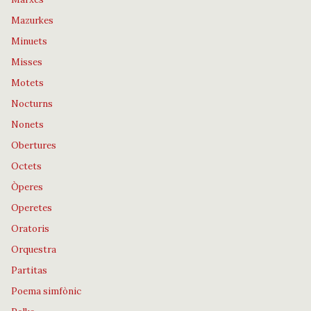
Mazurkes
Minuets
Misses
Motets
Nocturns
Nonets
Obertures
Octets
Òperes
Operetes
Oratoris
Orquestra
Partitas
Poema simfònic