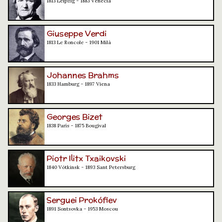
1813 Leipzig - 1883 Venècia
Giuseppe Verdi
1813 Le Roncole - 1901 Milà
Johannes Brahms
1833 Hamburg - 1897 Viena
Georges Bizet
1838 París - 1875 Bougival
Piotr Ilitx Txaikovski
1840 Vótkinsk - 1893 Sant Petersburg
Serguei Prokófiev
1891 Sontsovka - 1953 Moscou