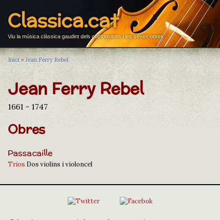
Classica.cat
Viu la música clàssica gaudint dels compositors i les seves obres
Inici
>
Jean Ferry Rebel
Jean Ferry Rebel
1661 - 1747
Obres
Passacaille
Trios
Dos violins i violoncel