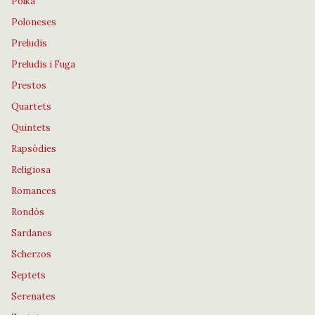
Polka
Poloneses
Preludis
Preludis i Fuga
Prestos
Quartets
Quintets
Rapsòdies
Religiosa
Romances
Rondós
Sardanes
Scherzos
Septets
Serenates