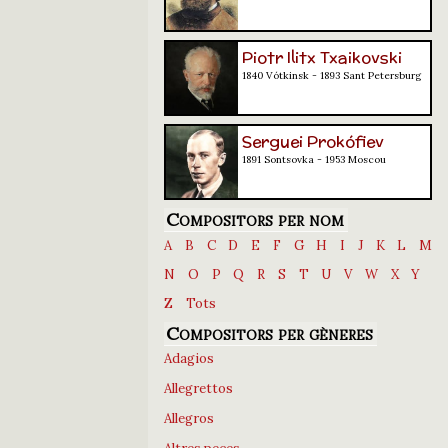
Piotr Ilitx Txaikovski
1840 Vótkinsk - 1893 Sant Petersburg
Serguei Prokófiev
1891 Sontsovka - 1953 Moscou
Compositors per nom
A
B
C
D
E
F
G
H
I
J
K
L
M
N
O
P
Q
R
S
T
U
V
W
X
Y
Z
Tots
Compositors per gèneres
Adagios
Allegrettos
Allegros