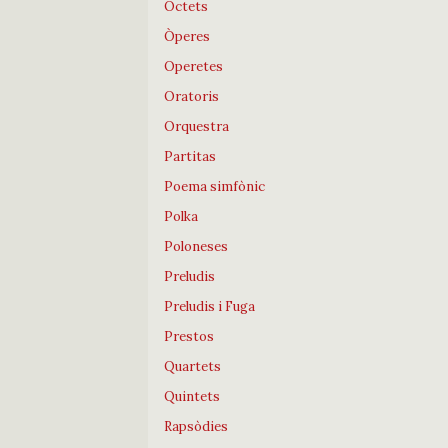
Octets
Òperes
Operetes
Oratoris
Orquestra
Partitas
Poema simfònic
Polka
Poloneses
Preludis
Preludis i Fuga
Prestos
Quartets
Quintets
Rapsòdies