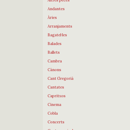
Altres peces
Andantes
Àries
Arranjaments
Bagatel·les
Balades
Ballets
Cambra
Cànons
Cant Gregorià
Cantates
Capritxos
Cinema
Cobla
Concerts