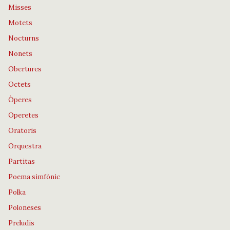
Misses
Motets
Nocturns
Nonets
Obertures
Octets
Òperes
Operetes
Oratoris
Orquestra
Partitas
Poema simfònic
Polka
Poloneses
Preludis