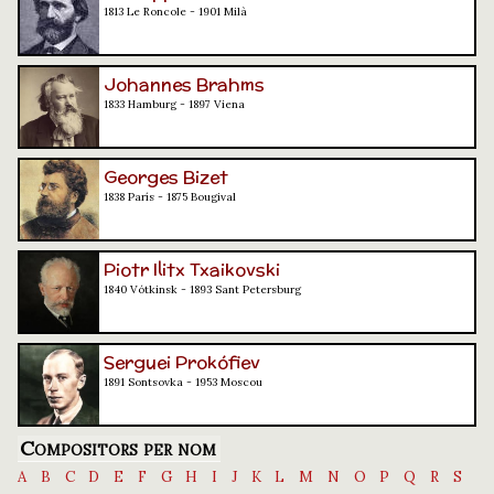
1813 Le Roncole - 1901 Milà
Johannes Brahms
1833 Hamburg - 1897 Viena
Georges Bizet
1838 París - 1875 Bougival
Piotr Ilitx Txaikovski
1840 Vótkinsk - 1893 Sant Petersburg
Serguei Prokófiev
1891 Sontsovka - 1953 Moscou
Compositors per nom
A
B
C
D
E
F
G
H
I
J
K
L
M
N
O
P
Q
R
S