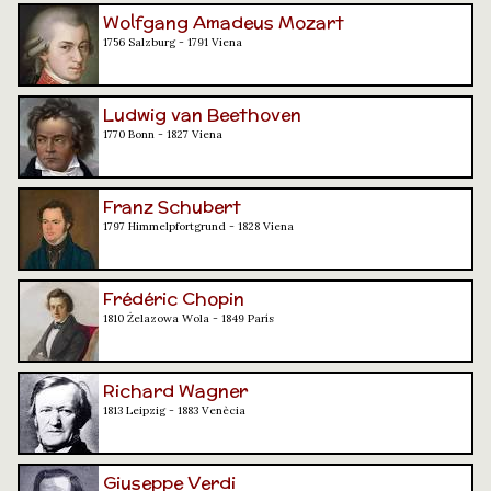
Wolfgang Amadeus Mozart
1756 Salzburg - 1791 Viena
Ludwig van Beethoven
1770 Bonn - 1827 Viena
Franz Schubert
1797 Himmelpfortgrund - 1828 Viena
Frédéric Chopin
1810 Żelazowa Wola - 1849 París
Richard Wagner
1813 Leipzig - 1883 Venècia
Giuseppe Verdi