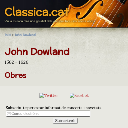
Classica.cat
Viu la música clàssica gaudint dels compositors i les seves obres
Inici
>
John Dowland
John Dowland
1562 - 1626
Obres
Subscriu-te per estar informat de concerts i novetats.