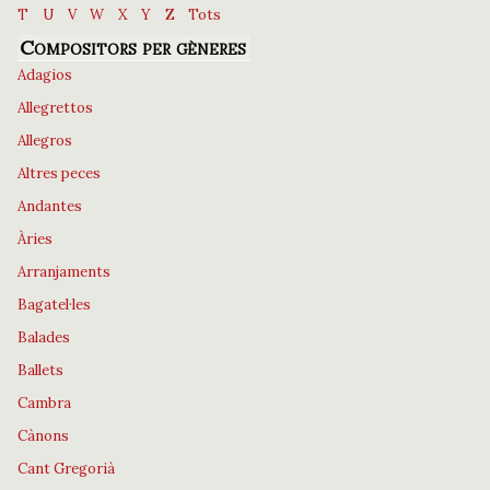
T
U
V
W
X
Y
Z
Tots
Compositors per gèneres
Adagios
Allegrettos
Allegros
Altres peces
Andantes
Àries
Arranjaments
Bagatel·les
Balades
Ballets
Cambra
Cànons
Cant Gregorià