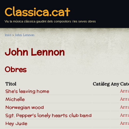
Classica.cat
Viu la música clàssica gaudint dels compositors i les seves obres
Inici
>
John Lennon
John Lennon
Obres
Títol
Catàleg
Any
Cat
She's leaving home
Arr
Michelle
Arr
Norwegian wood
Arr
Sgt. Pepper's lonely hearts club band
Arr
Hey Jude
Arr