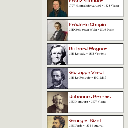
Franz Schubert
1797 Himmelpfortgrund - 1828 Viena
Frédéric Chopin
1810 Żelazowa Wola - 1849 París
Richard Wagner
1813 Leipzig - 1883 Venècia
Giuseppe Verdi
1813 Le Roncole - 1901 Milà
Johannes Brahms
1833 Hamburg - 1897 Viena
Georges Bizet
1838 París - 1875 Bougival