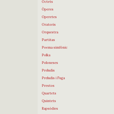
Octets
Òperes
Operetes
Oratoris
Orquestra
Partitas
Poema simfònic
Polka
Poloneses
Preludis
Preludis i Fuga
Prestos
Quartets
Quintets
Rapsòdies