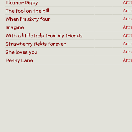
Eleanor Rigby
Arr
The fool on the hill
Arr
When I'm sixty four
Arr
Imagine
Arr
With a little help from my friends
Arr
Strawberry fields forever
Arr
She loves you
Arr
Penny Lane
Arr