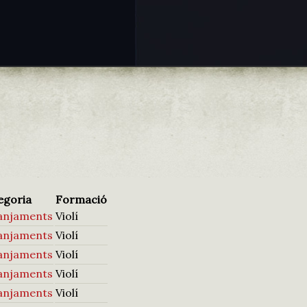
egoria
Formació
anjaments
Violí
anjaments
Violí
anjaments
Violí
anjaments
Violí
anjaments
Violí