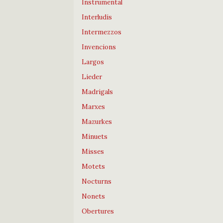
Instrumental
Interludis
Intermezzos
Invencions
Largos
Lieder
Madrigals
Marxes
Mazurkes
Minuets
Misses
Motets
Nocturns
Nonets
Obertures