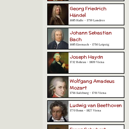
Georg Friedrich
Händel
1685 Halle - 1759 Londres
Johann Sebastian
Bach
1685 Eisenach - 1750 Leipzig
Joseph Haydn
1732 Rohrau - 1809 Viena
Wolfgang Amadeus
Mozart
1756 Salzburg - 1791 Viena
Ludwig van Beethoven
1770 Bonn - 1827 Viena