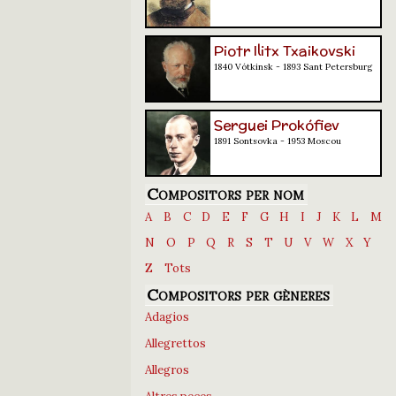
Piotr Ilitx Txaikovski
1840 Vótkinsk - 1893 Sant Petersburg
Serguei Prokófiev
1891 Sontsovka - 1953 Moscou
Compositors per nom
A
B
C
D
E
F
G
H
I
J
K
L
M
N
O
P
Q
R
S
T
U
V
W
X
Y
Z
Tots
Compositors per gèneres
Adagios
Allegrettos
Allegros