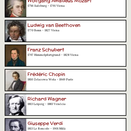
Wolfgang Amadeus Mozart
1756 Salzburg - 1791 Viena
Ludwig van Beethoven
1770 Bonn - 1827 Viena
Franz Schubert
1797 Himmelpfortgrund - 1828 Viena
Frédéric Chopin
1810 Żelazowa Wola - 1849 París
Richard Wagner
1813 Leipzig - 1883 Venècia
Giuseppe Verdi
1813 Le Roncole - 1901 Milà