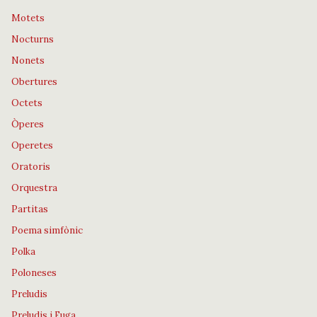
Motets
Nocturns
Nonets
Obertures
Octets
Òperes
Operetes
Oratoris
Orquestra
Partitas
Poema simfònic
Polka
Poloneses
Preludis
Preludis i Fuga