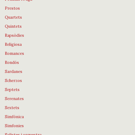
Prestos
Quartets
Quintets
Rapsòdies
Religiosa
Romances
Rondós
Sardanes
Scherzos
Septets
Serenates
Sextets
Simfònica
Simfonies
Solistes i orquestra