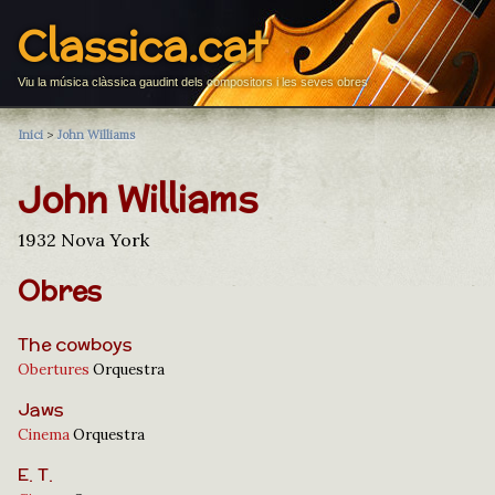
Classica.cat
Viu la música clàssica gaudint dels compositors i les seves obres
Inici
>
John Williams
John Williams
1932 Nova York
Obres
The cowboys
Obertures
Orquestra
Jaws
Cinema
Orquestra
E. T.