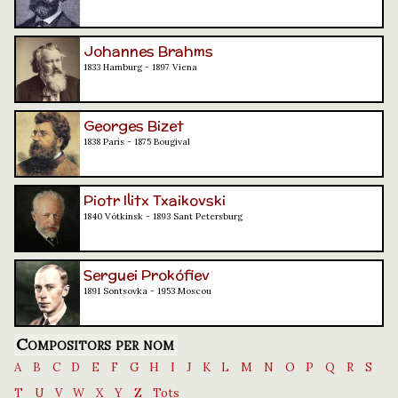
Johannes Brahms
1833 Hamburg - 1897 Viena
Georges Bizet
1838 París - 1875 Bougival
Piotr Ilitx Txaikovski
1840 Vótkinsk - 1893 Sant Petersburg
Serguei Prokófiev
1891 Sontsovka - 1953 Moscou
Compositors per nom
A
B
C
D
E
F
G
H
I
J
K
L
M
N
O
P
Q
R
S
T
U
V
W
X
Y
Z
Tots