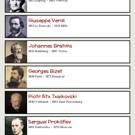
1813 Leipzig - 1883 Venècia
Giuseppe Verdi
1813 Le Roncole - 1901 Milà
Johannes Brahms
1833 Hamburg - 1897 Viena
Georges Bizet
1838 París - 1875 Bougival
Piotr Ilitx Txaikovski
1840 Vótkinsk - 1893 Sant Petersburg
Serguei Prokófiev
1891 Sontsovka - 1953 Moscou