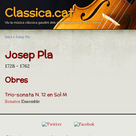
Classica.cat
Viu la música clàssica gaudint dels compositors i les seves obres
Inici
>
Josep Pla
Josep Pla
1728 - 1762
Obres
Trio-sonata N. 12 en Sol M
Sonates
Ensemble