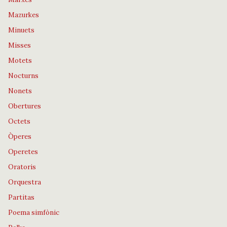
Mazurkes
Minuets
Misses
Motets
Nocturns
Nonets
Obertures
Octets
Òperes
Operetes
Oratoris
Orquestra
Partitas
Poema simfònic