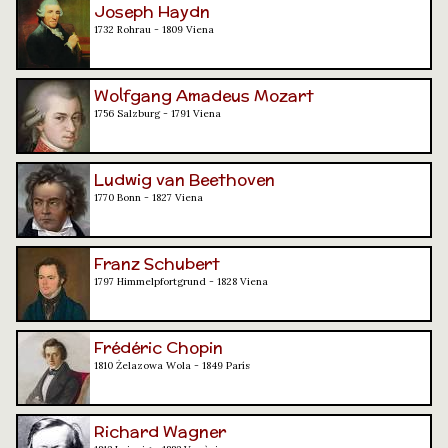
Joseph Haydn
1732 Rohrau - 1809 Viena
Wolfgang Amadeus Mozart
1756 Salzburg - 1791 Viena
Ludwig van Beethoven
1770 Bonn - 1827 Viena
Franz Schubert
1797 Himmelpfortgrund - 1828 Viena
Frédéric Chopin
1810 Żelazowa Wola - 1849 París
Richard Wagner