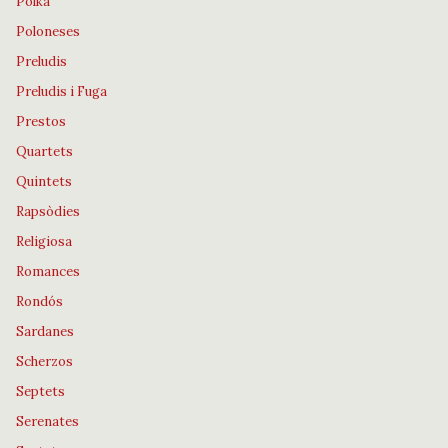
Polka
Poloneses
Preludis
Preludis i Fuga
Prestos
Quartets
Quintets
Rapsòdies
Religiosa
Romances
Rondós
Sardanes
Scherzos
Septets
Serenates