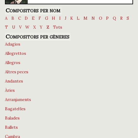
Compositors per nom
A
B
C
D
E
F
G
H
I
J
K
L
M
N
O
P
Q
R
S
T
U
V
W
X
Y
Z
Tots
Compositors per gèneres
Adagios
Allegrettos
Allegros
Altres peces
Andantes
Àries
Arranjaments
Bagatel·les
Balades
Ballets
Cambra