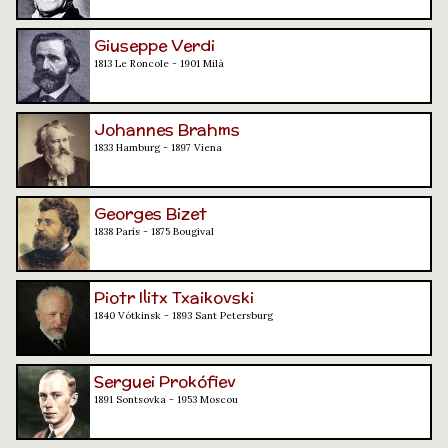
Giuseppe Verdi
1813 Le Roncole - 1901 Milà
Johannes Brahms
1833 Hamburg - 1897 Viena
Georges Bizet
1838 París - 1875 Bougival
Piotr Ilitx Txaikovski
1840 Vótkinsk - 1893 Sant Petersburg
Serguei Prokófiev
1891 Sontsovka - 1953 Moscou