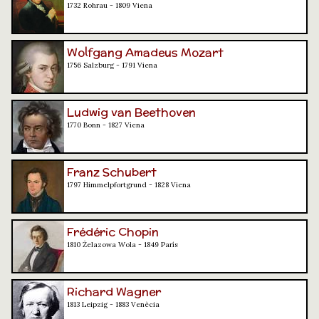
1732 Rohrau - 1809 Viena
Wolfgang Amadeus Mozart
1756 Salzburg - 1791 Viena
Ludwig van Beethoven
1770 Bonn - 1827 Viena
Franz Schubert
1797 Himmelpfortgrund - 1828 Viena
Frédéric Chopin
1810 Żelazowa Wola - 1849 París
Richard Wagner
1813 Leipzig - 1883 Venècia