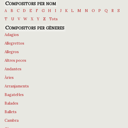
Compositors per nom
A
B
C
D
E
F
G
H
I
J
K
L
M
N
O
P
Q
R
S
T
U
V
W
X
Y
Z
Tots
Compositors per gèneres
Adagios
Allegrettos
Allegros
Altres peces
Andantes
Àries
Arranjaments
Bagatel·les
Balades
Ballets
Cambra