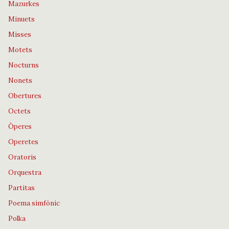
Mazurkes
Minuets
Misses
Motets
Nocturns
Nonets
Obertures
Octets
Òperes
Operetes
Oratoris
Orquestra
Partitas
Poema simfònic
Polka