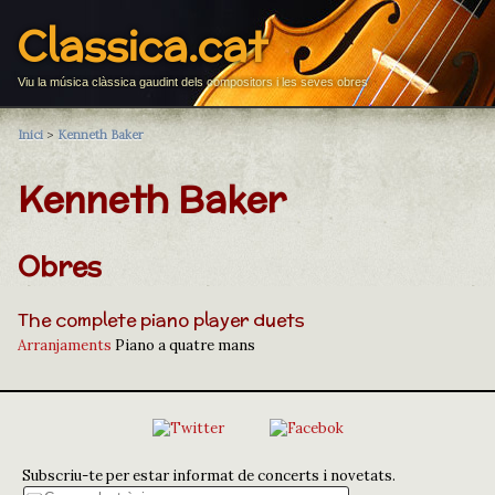
Classica.cat
Viu la música clàssica gaudint dels compositors i les seves obres
Inici
>
Kenneth Baker
Kenneth Baker
Obres
The complete piano player duets
Arranjaments
Piano a quatre mans
Subscriu-te per estar informat de concerts i novetats.