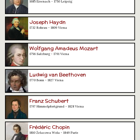
1685 Eisenach - 1750 Leipzig
Joseph Haydn
1732 Rohrau - 1809 Viena
Wolfgang Amadeus Mozart
1756 Salzburg - 1791 Viena
Ludwig van Beethoven
1770 Bonn - 1827 Viena
Franz Schubert
1797 Himmelpfortgrund - 1828 Viena
Frédéric Chopin
1810 Żelazowa Wola - 1849 París