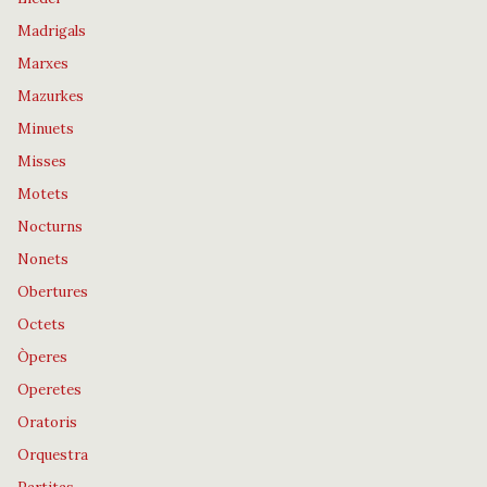
Madrigals
Marxes
Mazurkes
Minuets
Misses
Motets
Nocturns
Nonets
Obertures
Octets
Òperes
Operetes
Oratoris
Orquestra