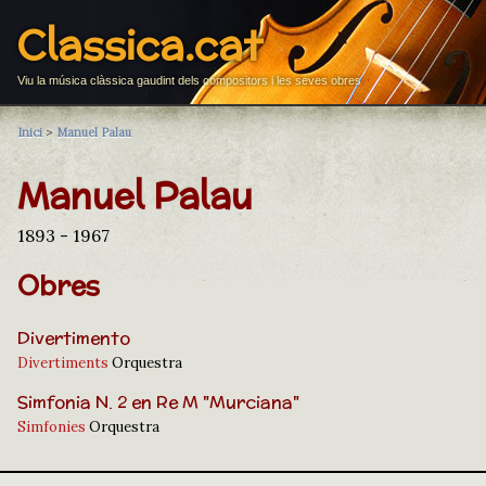
Classica.cat
Viu la música clàssica gaudint dels compositors i les seves obres
Inici
>
Manuel Palau
Manuel Palau
1893 - 1967
Obres
Divertimento
Divertiments
Orquestra
Simfonia N. 2 en Re M "Murciana"
Simfonies
Orquestra