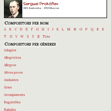
Serguei Prokófiev
1891 Sontsovka - 1953 Moscou
Compositors per nom
A
B
C
D
E
F
G
H
I
J
K
L
M
N
O
P
Q
R
S
T
U
V
W
X
Y
Z
Tots
Compositors per gèneres
Adagios
Allegrettos
Allegros
Altres peces
Andantes
Àries
Arranjaments
Bagatel·les
Balades