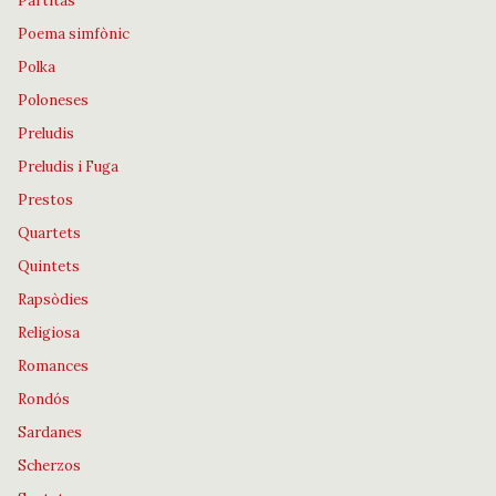
Partitas
Poema simfònic
Polka
Poloneses
Preludis
Preludis i Fuga
Prestos
Quartets
Quintets
Rapsòdies
Religiosa
Romances
Rondós
Sardanes
Scherzos