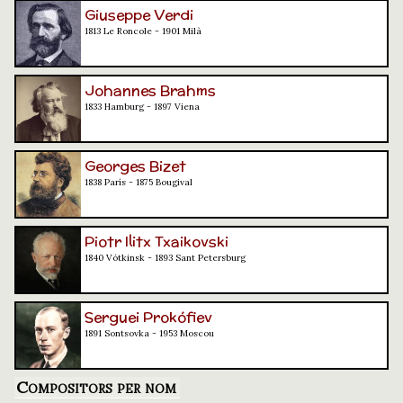
Giuseppe Verdi
1813 Le Roncole - 1901 Milà
Johannes Brahms
1833 Hamburg - 1897 Viena
Georges Bizet
1838 París - 1875 Bougival
Piotr Ilitx Txaikovski
1840 Vótkinsk - 1893 Sant Petersburg
Serguei Prokófiev
1891 Sontsovka - 1953 Moscou
Compositors per nom