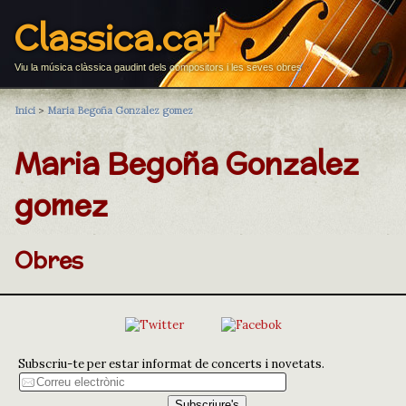
Classica.cat
Viu la música clàssica gaudint dels compositors i les seves obres
Inici
>
Maria Begoña Gonzalez gomez
Maria Begoña Gonzalez
gomez
Obres
Subscriu-te per estar informat de concerts i novetats.