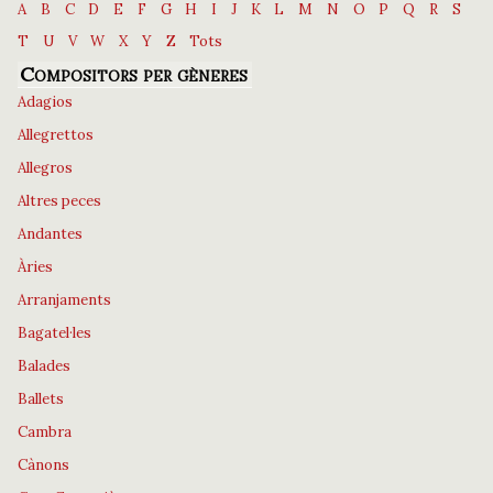
A
B
C
D
E
F
G
H
I
J
K
L
M
N
O
P
Q
R
S
T
U
V
W
X
Y
Z
Tots
Compositors per gèneres
Adagios
Allegrettos
Allegros
Altres peces
Andantes
Àries
Arranjaments
Bagatel·les
Balades
Ballets
Cambra
Cànons