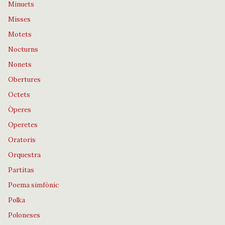
Minuets
Misses
Motets
Nocturns
Nonets
Obertures
Octets
Òperes
Operetes
Oratoris
Orquestra
Partitas
Poema simfònic
Polka
Poloneses