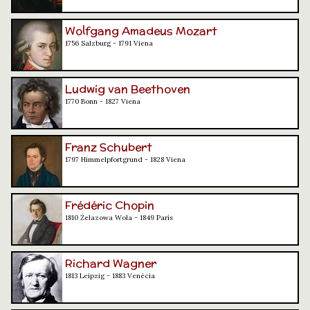
Wolfgang Amadeus Mozart
1756 Salzburg - 1791 Viena
Ludwig van Beethoven
1770 Bonn - 1827 Viena
Franz Schubert
1797 Himmelpfortgrund - 1828 Viena
Frédéric Chopin
1810 Żelazowa Wola - 1849 París
Richard Wagner
1813 Leipzig - 1883 Venècia