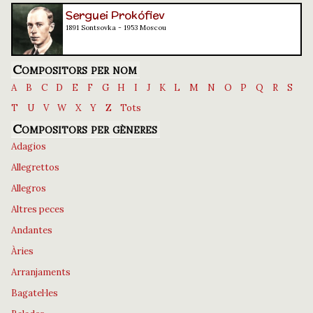
Serguei Prokófiev
1891 Sontsovka - 1953 Moscou
Compositors per nom
A
B
C
D
E
F
G
H
I
J
K
L
M
N
O
P
Q
R
S
T
U
V
W
X
Y
Z
Tots
Compositors per gèneres
Adagios
Allegrettos
Allegros
Altres peces
Andantes
Àries
Arranjaments
Bagatel·les