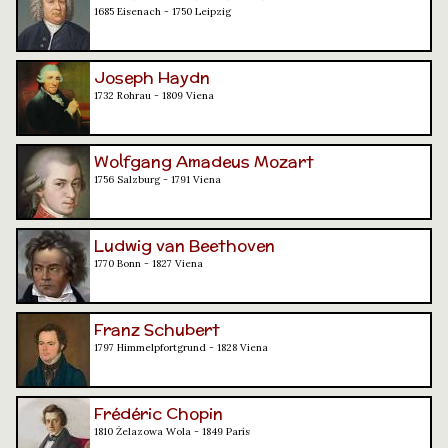
1685 Eisenach - 1750 Leipzig
Joseph Haydn
1732 Rohrau - 1809 Viena
Wolfgang Amadeus Mozart
1756 Salzburg - 1791 Viena
Ludwig van Beethoven
1770 Bonn - 1827 Viena
Franz Schubert
1797 Himmelpfortgrund - 1828 Viena
Frédéric Chopin
1810 Żelazowa Wola - 1849 París