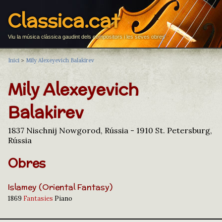
Classica.cat
Viu la música clàssica gaudint dels compositors i les seves obres
Inici
>
Mily Alexeyevich Balakirev
Mily Alexeyevich
Balakirev
1837 Nischnij Nowgorod, Rússia - 1910 St. Petersburg,
Rússia
Obres
Islamey (Oriental Fantasy)
1869
Fantasies
Piano