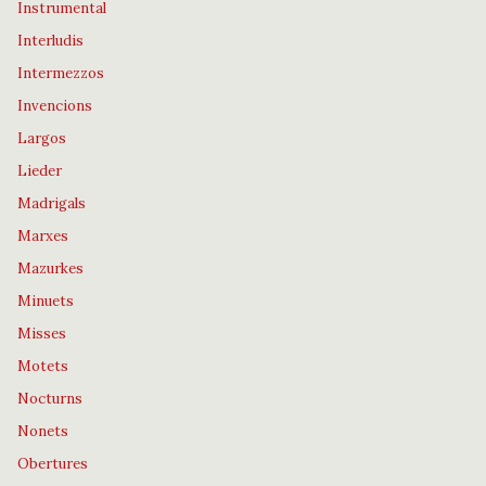
Instrumental
Interludis
Intermezzos
Invencions
Largos
Lieder
Madrigals
Marxes
Mazurkes
Minuets
Misses
Motets
Nocturns
Nonets
Obertures