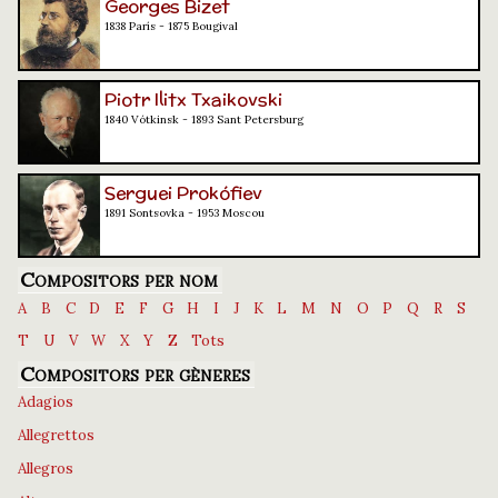
Georges Bizet
1838 París - 1875 Bougival
Piotr Ilitx Txaikovski
1840 Vótkinsk - 1893 Sant Petersburg
Serguei Prokófiev
1891 Sontsovka - 1953 Moscou
Compositors per nom
A
B
C
D
E
F
G
H
I
J
K
L
M
N
O
P
Q
R
S
T
U
V
W
X
Y
Z
Tots
Compositors per gèneres
Adagios
Allegrettos
Allegros