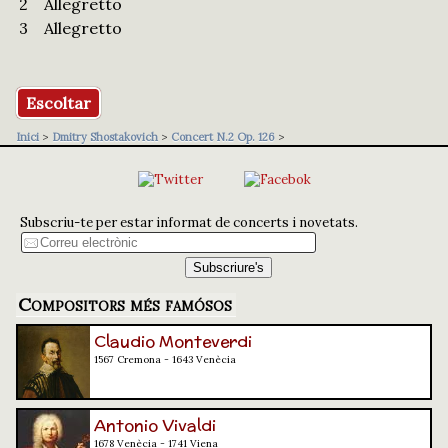
2
Allegretto
3
Allegretto
Escoltar
Inici
>
Dmitry Shostakovich
>
Concert N.2 Op. 126
>
Subscriu-te per estar informat de concerts i novetats.
Compositors més famósos
Claudio Monteverdi
1567 Cremona - 1643 Venècia
Antonio Vivaldi
1678 Venècia - 1741 Viena