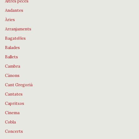
Altres peces
Andantes
Àries
Arranjaments
Bagatel·les
Balades
Ballets
Cambra
Cànons
Cant Gregorià
Cantates
Capritxos
Cinema
Cobla
Concerts