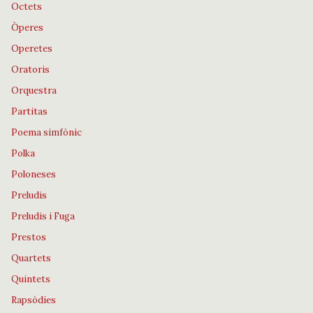
Octets
Òperes
Operetes
Oratoris
Orquestra
Partitas
Poema simfònic
Polka
Poloneses
Preludis
Preludis i Fuga
Prestos
Quartets
Quintets
Rapsòdies