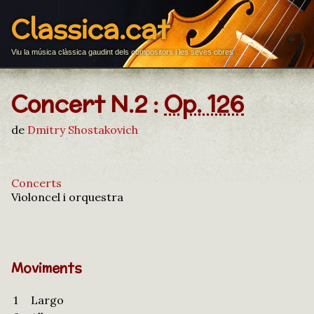
Classica.cat
Viu la música clàssica gaudint dels compositors i les seves obres
Concert N.2 :
Op. 126
de
Dmitry Shostakovich
Concerts
Violoncel i orquestra
Moviments
1
Largo