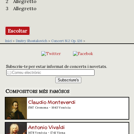
2
Allegretto
3
Allegretto
Escoltar
Inici
>
Dmitry Shostakovich
>
Concert N.2 Op. 126
>
Subscriu-te per estar informat de concerts i novetats.
Compositors més famósos
Claudio Monteverdi
1567 Cremona - 1643 Venècia
Antonio Vivaldi
1678 Venècia - 1741 Viena