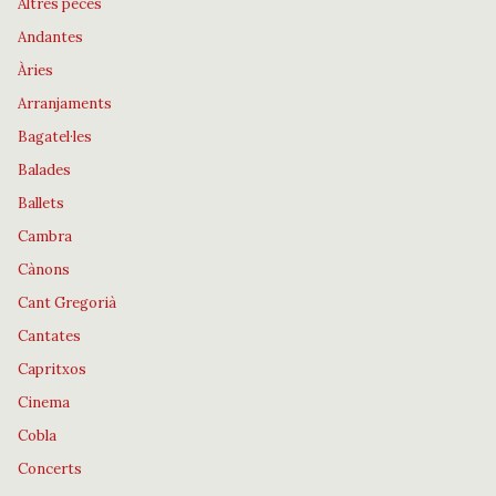
Altres peces
Andantes
Àries
Arranjaments
Bagatel·les
Balades
Ballets
Cambra
Cànons
Cant Gregorià
Cantates
Capritxos
Cinema
Cobla
Concerts