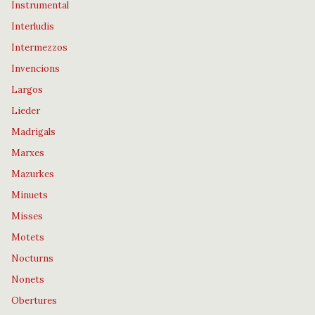
Instrumental
Interludis
Intermezzos
Invencions
Largos
Lieder
Madrigals
Marxes
Mazurkes
Minuets
Misses
Motets
Nocturns
Nonets
Obertures