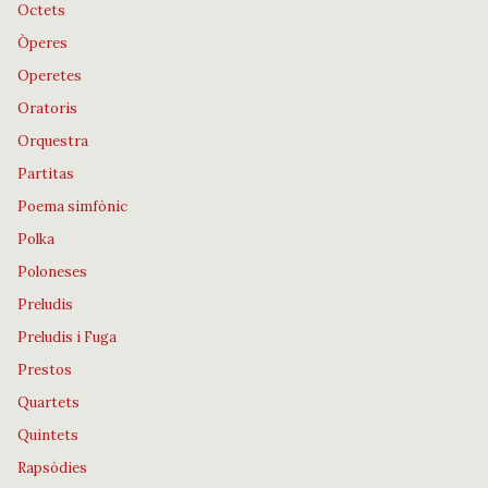
Octets
Òperes
Operetes
Oratoris
Orquestra
Partitas
Poema simfònic
Polka
Poloneses
Preludis
Preludis i Fuga
Prestos
Quartets
Quintets
Rapsòdies