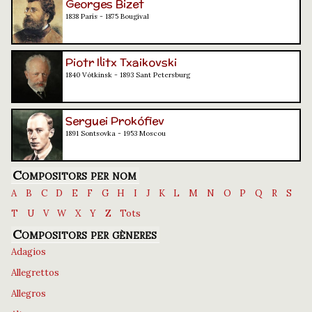
Georges Bizet
1838 París - 1875 Bougival
Piotr Ilitx Txaikovski
1840 Vótkinsk - 1893 Sant Petersburg
Serguei Prokófiev
1891 Sontsovka - 1953 Moscou
Compositors per nom
A
B
C
D
E
F
G
H
I
J
K
L
M
N
O
P
Q
R
S
T
U
V
W
X
Y
Z
Tots
Compositors per gèneres
Adagios
Allegrettos
Allegros