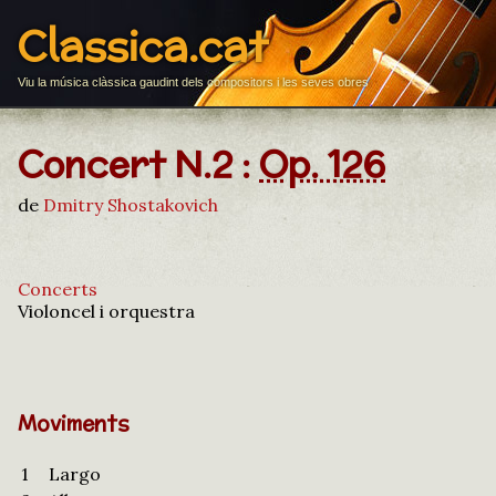
Classica.cat
Viu la música clàssica gaudint dels compositors i les seves obres
Concert N.2 :
Op. 126
de
Dmitry Shostakovich
Concerts
Violoncel i orquestra
Moviments
1
Largo