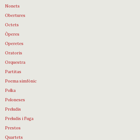
Nonets
Obertures
Octets
Òperes
Operetes
Oratoris
Orquestra
Partitas
Poema simfònic
Polka
Poloneses
Preludis
Preludis i Fuga
Prestos
Quartets