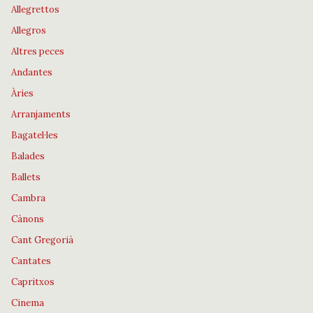
Allegrettos
Allegros
Altres peces
Andantes
Àries
Arranjaments
Bagatel·les
Balades
Ballets
Cambra
Cànons
Cant Gregorià
Cantates
Capritxos
Cinema