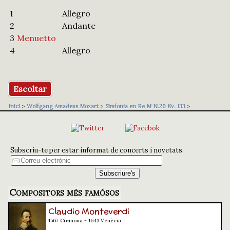
1
Allegro
2
Andante
3
Menuetto
4
Allegro
Escoltar
Inici
>
Wolfgang Amadeus Mozart
>
Simfonia en Re M N.20 Kv. 133
>
Subscriu-te per estar informat de concerts i novetats.
Compositors més famósos
Claudio Monteverdi
1567 Cremona - 1643 Venècia