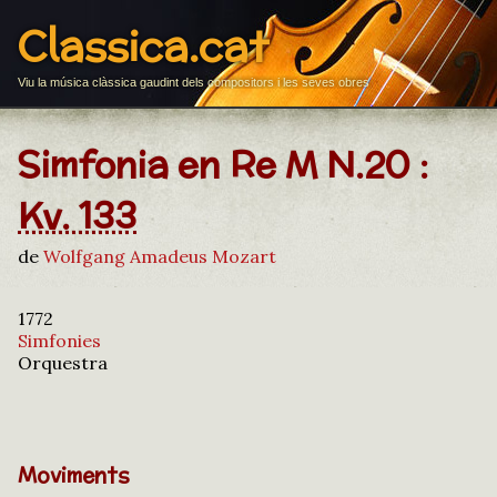
Classica.cat
Viu la música clàssica gaudint dels compositors i les seves obres
Simfonia en Re M N.20 :
Kv. 133
de
Wolfgang Amadeus Mozart
1772
Simfonies
Orquestra
Moviments