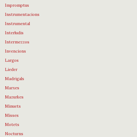
Impromptus
Instrumentacions
Instrumental
Interludis
Intermezzos
Invencions
Largos
Lieder
Madrigals
Marxes
Mazurkes
Minuets
Misses
Motets
Nocturns