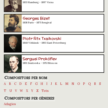
1833 Hamburg - 1897 Viena
Georges Bizet
1838 París - 1875 Bougival
Piotr Ilitx Txaikovski
1840 Vótkinsk - 1893 Sant Petersburg
Serguei Prokófiev
1891 Sontsovka - 1953 Moscou
Compositors per nom
A
B
C
D
E
F
G
H
I
J
K
L
M
N
O
P
Q
R
S
T
U
V
W
X
Y
Z
Tots
Compositors per gèneres
Adagios