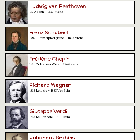
Ludwig van Beethoven
1770 Bonn - 1827 Viena
Franz Schubert
1797 Himmelpfortgrund - 1828 Viena
Frédéric Chopin
1810 Żelazowa Wola - 1849 París
Richard Wagner
1813 Leipzig - 1883 Venècia
Giuseppe Verdi
1813 Le Roncole - 1901 Milà
Johannes Brahms