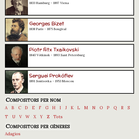
1833 Hamburg - 1897 Viena
Georges Bizet
1838 París - 1875 Bougival
Piotr Ilitx Txaikovski
1840 Vótkinsk - 1893 Sant Petersburg
Serguei Prokófiev
1891 Sontsovka - 1953 Moscou
Compositors per nom
A
B
C
D
E
F
G
H
I
J
K
L
M
N
O
P
Q
R
S
T
U
V
W
X
Y
Z
Tots
Compositors per gèneres
Adagios