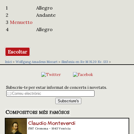
1
Allegro
2
Andante
3
Menuetto
4
Allegro
Escoltar
Inici
>
Wolfgang Amadeus Mozart
>
Simfonia en Re M N.20 Kv. 133
>
Subscriu-te per estar informat de concerts i novetats.
Compositors més famósos
Claudio Monteverdi
1567 Cremona - 1643 Venècia