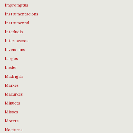
Impromptus
Instrumentacions
Instrumental
Interludis
Intermezzos
Invencions
Largos
Lieder
Madrigals
Marxes
Mazurkes
Minuets
Misses
Motets
Nocturns