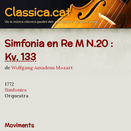
Classica.cat
Viu la música clàssica gaudint dels compositors i les seves obres
Simfonia en Re M N.20 :
Kv. 133
de
Wolfgang Amadeus Mozart
1772
Simfonies
Orquestra
Moviments