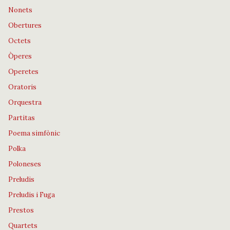
Nonets
Obertures
Octets
Òperes
Operetes
Oratoris
Orquestra
Partitas
Poema simfònic
Polka
Poloneses
Preludis
Preludis i Fuga
Prestos
Quartets