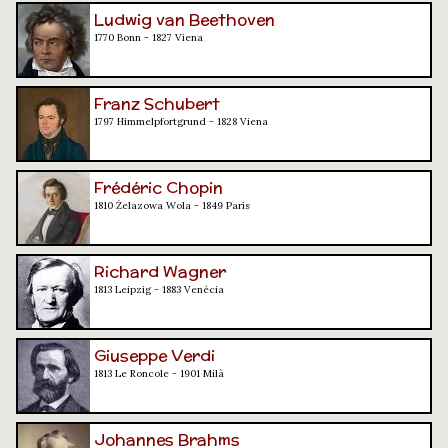
Ludwig van Beethoven
1770 Bonn - 1827 Viena
Franz Schubert
1797 Himmelpfortgrund - 1828 Viena
Frédéric Chopin
1810 Żelazowa Wola - 1849 París
Richard Wagner
1813 Leipzig - 1883 Venècia
Giuseppe Verdi
1813 Le Roncole - 1901 Milà
Johannes Brahms