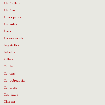
Allegrettos
Allegros
Altres peces
Andantes
Àries
Arranjaments
Bagatel·les
Balades
Ballets
Cambra
Cànons
Cant Gregorià
Cantates
Capritxos
Cinema