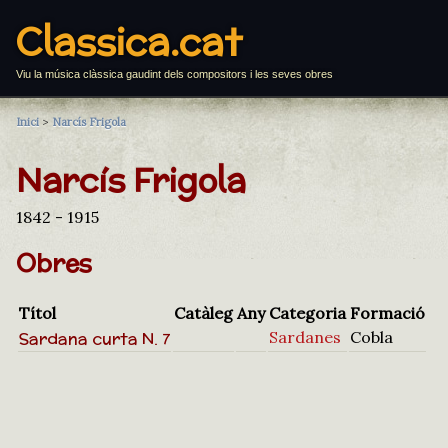
Classica.cat
Viu la música clàssica gaudint dels compositors i les seves obres
Inici
>
Narcís Frigola
Narcís Frigola
1842 - 1915
Obres
Títol
Catàleg
Any
Categoria
Formació
Sardana curta N. 7
Sardanes
Cobla