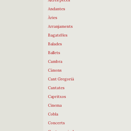
Altres peces
Andantes
Àries
Arranjaments
Bagatel·les
Balades
Ballets
Cambra
Cànons
Cant Gregorià
Cantates
Capritxos
Cinema
Cobla
Concerts