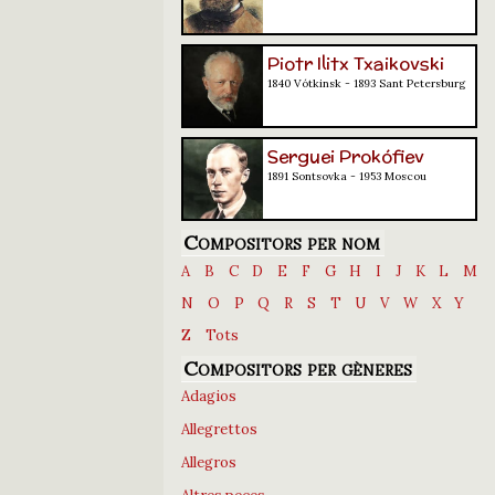
Piotr Ilitx Txaikovski
1840 Vótkinsk - 1893 Sant Petersburg
Serguei Prokófiev
1891 Sontsovka - 1953 Moscou
Compositors per nom
A
B
C
D
E
F
G
H
I
J
K
L
M
N
O
P
Q
R
S
T
U
V
W
X
Y
Z
Tots
Compositors per gèneres
Adagios
Allegrettos
Allegros