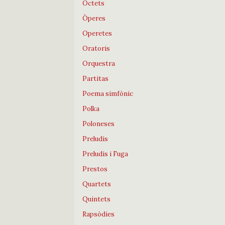
Octets
Òperes
Operetes
Oratoris
Orquestra
Partitas
Poema simfònic
Polka
Poloneses
Preludis
Preludis i Fuga
Prestos
Quartets
Quintets
Rapsòdies