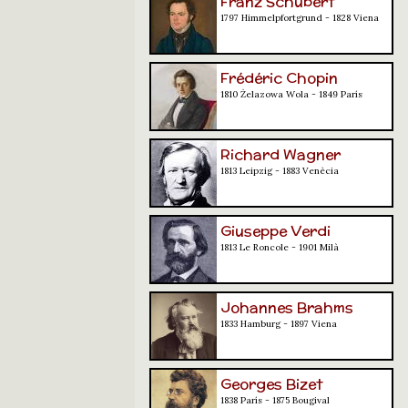
Franz Schubert
1797 Himmelpfortgrund - 1828 Viena
Frédéric Chopin
1810 Żelazowa Wola - 1849 París
Richard Wagner
1813 Leipzig - 1883 Venècia
Giuseppe Verdi
1813 Le Roncole - 1901 Milà
Johannes Brahms
1833 Hamburg - 1897 Viena
Georges Bizet
1838 París - 1875 Bougival