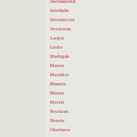
Instrumental
Interludis
Intermezzos
Invencions
Largos
Lieder
Madrigals
Marxes
Mazurkes
Minuets
Misses
Motets
Nocturns
Nonets
Obertures