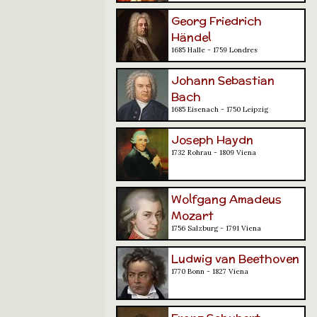
Georg Friedrich
Händel
1685 Halle - 1759 Londres
Johann Sebastian
Bach
1685 Eisenach - 1750 Leipzig
Joseph Haydn
1732 Rohrau - 1809 Viena
Wolfgang Amadeus
Mozart
1756 Salzburg - 1791 Viena
Ludwig van Beethoven
1770 Bonn - 1827 Viena