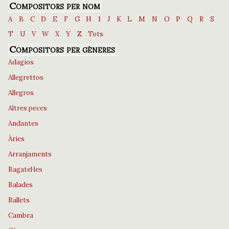
Compositors per nom
A
B
C
D
E
F
G
H
I
J
K
L
M
N
O
P
Q
R
S
T
U
V
W
X
Y
Z
Tots
Compositors per gèneres
Adagios
Allegrettos
Allegros
Altres peces
Andantes
Àries
Arranjaments
Bagatel·les
Balades
Ballets
Cambra