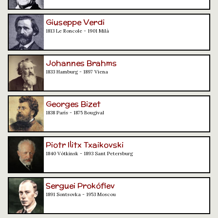
Giuseppe Verdi
1813 Le Roncole - 1901 Milà
Johannes Brahms
1833 Hamburg - 1897 Viena
Georges Bizet
1838 París - 1875 Bougival
Piotr Ilitx Txaikovski
1840 Vótkinsk - 1893 Sant Petersburg
Serguei Prokófiev
1891 Sontsovka - 1953 Moscou