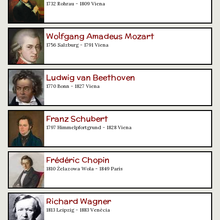
1732 Rohrau - 1809 Viena
Wolfgang Amadeus Mozart
1756 Salzburg - 1791 Viena
Ludwig van Beethoven
1770 Bonn - 1827 Viena
Franz Schubert
1797 Himmelpfortgrund - 1828 Viena
Frédéric Chopin
1810 Żelazowa Wola - 1849 París
Richard Wagner
1813 Leipzig - 1883 Venècia