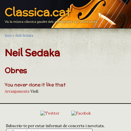
Classica.cat
Viu la música clàssica gaudint dels compositors i les seves obres
Inici
>
Neil Sedaka
Neil Sedaka
Obres
You never done it like that
Arranjaments
Violí
Subscriu-te per estar informat de concerts i novetats.