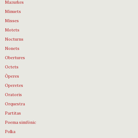
Mazurkes
Minuets
Misses
Motets
Nocturns
Nonets
Obertures
Octets
Òperes
Operetes
Oratoris
Orquestra
Partitas
Poema simfònic
Polka