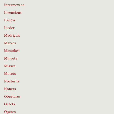
Intermezzos
Invencions
Largos
Lieder
Madrigals
Marxes
Mazurkes
Minuets
Misses
Motets
Nocturns
Nonets
Obertures
Octets
Òperes