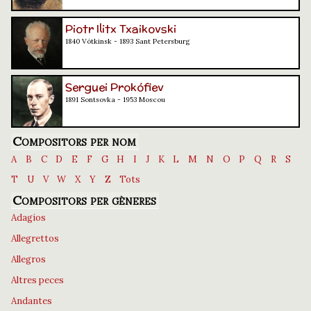
Piotr Ilitx Txaikovski
1840 Vótkinsk - 1893 Sant Petersburg
Serguei Prokófiev
1891 Sontsovka - 1953 Moscou
Compositors per nom
A
B
C
D
E
F
G
H
I
J
K
L
M
N
O
P
Q
R
S
T
U
V
W
X
Y
Z
Tots
Compositors per gèneres
Adagios
Allegrettos
Allegros
Altres peces
Andantes