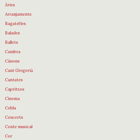
Àries
Arranjaments
Bagatel·les
Balades
Ballets
Cambra
Cànons
Cant Gregorià
Cantates
Capritxos
Cinema
Cobla
Concerts
Conte musical
Cor