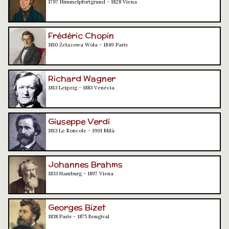
1797 Himmelpfortgrund - 1828 Viena
Frédéric Chopin
1810 Żelazowa Wola - 1849 París
Richard Wagner
1813 Leipzig - 1883 Venècia
Giuseppe Verdi
1813 Le Roncole - 1901 Milà
Johannes Brahms
1833 Hamburg - 1897 Viena
Georges Bizet
1838 París - 1875 Bougival