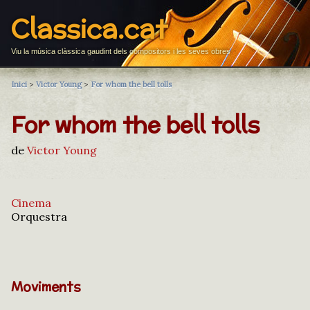
Classica.cat
Viu la música clàssica gaudint dels compositors i les seves obres
Inici
>
Victor Young
>
For whom the bell tolls
For whom the bell tolls
de
Victor Young
Cinema
Orquestra
Moviments