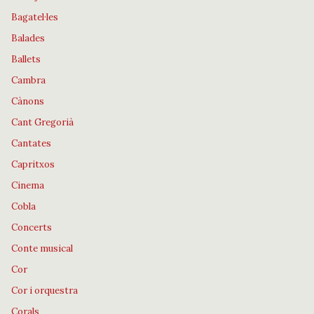
Bagatel·les
Balades
Ballets
Cambra
Cànons
Cant Gregorià
Cantates
Capritxos
Cinema
Cobla
Concerts
Conte musical
Cor
Cor i orquestra
Corals