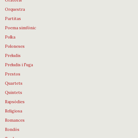
Oratoris
Orquestra
Partitas
Poema simfònic
Polka
Poloneses
Preludis
Preludis i Fuga
Prestos
Quartets
Quintets
Rapsòdies
Religiosa
Romances
Rondós