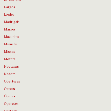
Largos
Lieder
Madrigals
Marxes
Mazurkes
Minuets
Misses
Motets
Nocturns
Nonets
Obertures
Octets
Òperes
Operetes