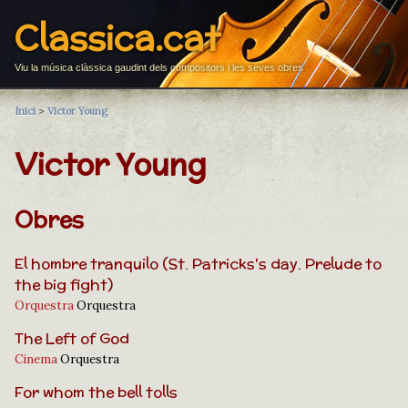
Classica.cat
Viu la música clàssica gaudint dels compositors i les seves obres
Inici
>
Victor Young
Victor Young
Obres
El hombre tranquilo (St. Patricks's day. Prelude to
the big fight)
Orquestra
Orquestra
The Left of God
Cinema
Orquestra
For whom the bell tolls