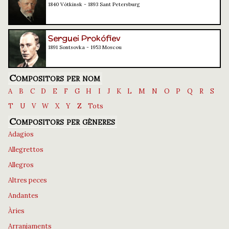
1840 Vótkinsk - 1893 Sant Petersburg
Serguei Prokófiev
1891 Sontsovka - 1953 Moscou
Compositors per nom
A
B
C
D
E
F
G
H
I
J
K
L
M
N
O
P
Q
R
S
T
U
V
W
X
Y
Z
Tots
Compositors per gèneres
Adagios
Allegrettos
Allegros
Altres peces
Andantes
Àries
Arranjaments