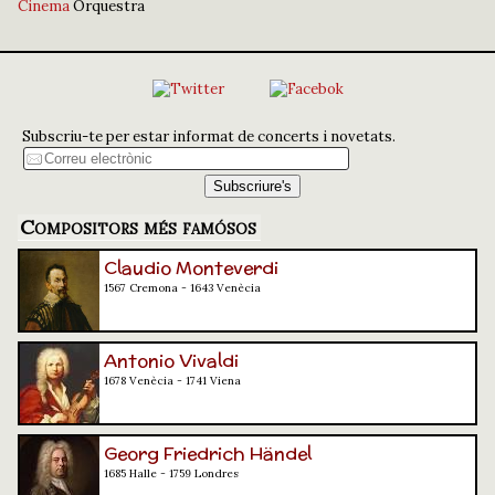
Cinema
Orquestra
Subscriu-te per estar informat de concerts i novetats.
Compositors més famósos
Claudio Monteverdi
1567 Cremona - 1643 Venècia
Antonio Vivaldi
1678 Venècia - 1741 Viena
Georg Friedrich Händel
1685 Halle - 1759 Londres