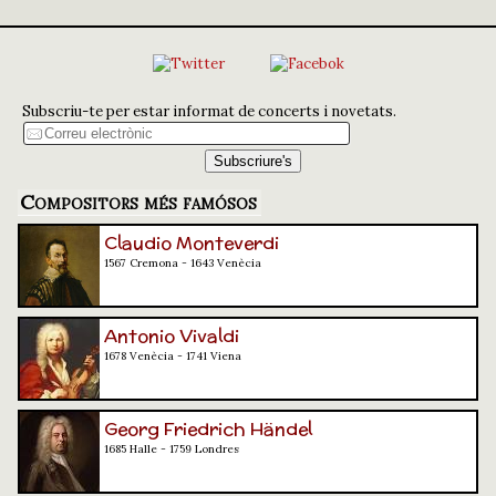
Subscriu-te per estar informat de concerts i novetats.
Compositors més famósos
Claudio Monteverdi
1567 Cremona - 1643 Venècia
Antonio Vivaldi
1678 Venècia - 1741 Viena
Georg Friedrich Händel
1685 Halle - 1759 Londres