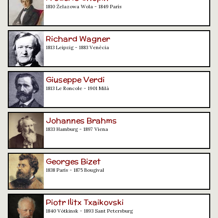
1810 Żelazowa Wola - 1849 París
Richard Wagner
1813 Leipzig - 1883 Venècia
Giuseppe Verdi
1813 Le Roncole - 1901 Milà
Johannes Brahms
1833 Hamburg - 1897 Viena
Georges Bizet
1838 París - 1875 Bougival
Piotr Ilitx Txaikovski
1840 Vótkinsk - 1893 Sant Petersburg