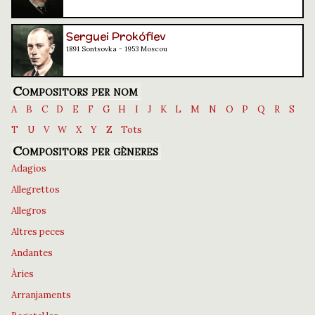
Serguei Prokófiev
1891 Sontsovka - 1953 Moscou
Compositors per nom
A
B
C
D
E
F
G
H
I
J
K
L
M
N
O
P
Q
R
S
T
U
V
W
X
Y
Z
Tots
Compositors per gèneres
Adagios
Allegrettos
Allegros
Altres peces
Andantes
Àries
Arranjaments