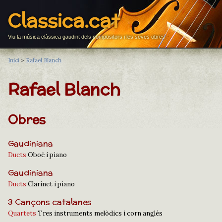
Classica.cat
Viu la música clàssica gaudint dels compositors i les seves obres
Inici
>
Rafael Blanch
Rafael Blanch
Obres
Gaudiniana
Duets
Oboè i piano
Gaudiniana
Duets
Clarinet i piano
3 Cançons catalanes
Quartets
Tres instruments melòdics i corn anglès